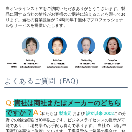
当オンラインストアをご訪問いただきありがとうございます。製
品に関する当社の情報がお客様のご期待に沿えることを願ってお
ります。当社の営業担当が 
24時間年中無休でプロフェッショナ
ルなサービスを提供いたします。 
よくあるご質問（FAQ）
:
Q 
貴社は商社またはメーカーのどちら
A 
:
ですか 
? 
私たちは 
製造元 
および 
設立以来 
2002
この分
野での輸出経験は10年以上です。ビジネスライセンスの提示が可
能であり、工場見学のお手配も喜んで承ります。 
当社の工場は中
国浙江省寧波に位置しています。工場見学をご希望の場合は、お