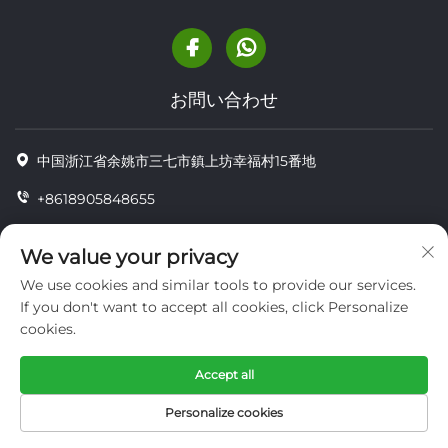
お問い合わせ
中国浙江省余姚市三七市鎮上坊幸福村15番地
+8618905848655
+86-18905848655
We value your privacy
[email protected]
We use cookies and similar tools to provide our services.
If you don't want to accept all cookies, click Personalize
cookies.
Copyright © YUYAO YUHAI LIVESTOCK MACHINERY
TECHNOLOGY CO.,LTD.
Accept all
プライバシー
Personalize cookies