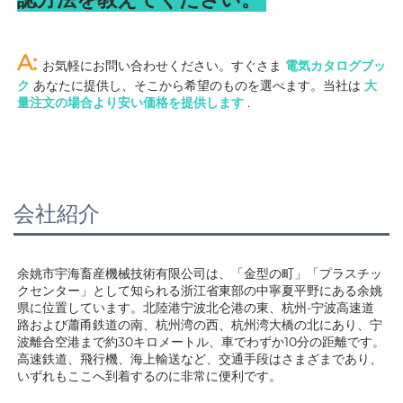
A: 
お気軽にお問い合わせください。すぐさま 
電気カタログブッ
ク 
あなたに提供し、そこから希望のものを選べます。当社は 
大
量注文の場合より安い価格を提供します 
.
会社紹介
余姚市宇海畜産機械技術有限公司は、「金型の町」「プラスチッ
クセンター」として知られる浙江省東部の中寧夏平野にある余姚
県に位置しています。北陸港宁波北仑港の東、杭州-宁波高速道
路および蕭甬鉄道の南、杭州湾の西、杭州湾大橋の北にあり、宁
波離合空港まで約30キロメートル、車でわずか10分の距離です。
高速鉄道、飛行機、海上輸送など、交通手段はさまざまであり、
いずれもここへ到着するのに非常に便利です。 