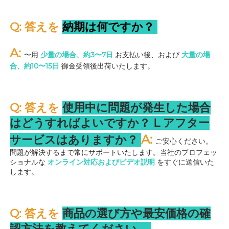
Q: 答えを 
納期は何ですか？ 
A: 
〜用 
少量の場合、約3〜7日 
お支払い後、および 
大量の場
合、約10〜15日 
御金受領後出荷いたします。 
Q: 答えを 
使用中に問題が発生した場合
はどうすればよいですか？ 
L 
アフター
A: 
サービスはありますか？ 
ご安心ください。
問題が解決するまで常にサポートいたします。当社のプロフェッ
ショナルな 
オンライン対応およびビデオ説明 
をすぐに送信いた
します。 
Q: 答えを 
商品の選び方や最安価格の確
認方法を教えてください。 