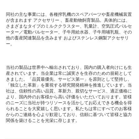
同社の主な事業には、各種搾乳機のスペアパーツや畜産機械装置
が含まれます 
アクセサリー 
、畜産動物飼育製品。具体的には、
さまざまなタイプのミルククラスター、乳量計、空気圧式パルセ
ーター／電動パルセーター、子牛用給水器、子牛用哺乳瓶、その
他の畜産関連製品を含みます 
およびステンレス鋼製アクセサリ
ー。 
当社の製品は世界中へ輸出されており、国内の購入者向けにも生
産されています。当企業は常に誠実さを生存のための規範として
きました。「品質最優先、サービス第一」を原則として堅持し、
「独立した革新」を重視する研究開発精神を推進しています。当
社は、信頼性の高い品質、革新力、親切なサービス、適正価格に
より、国内外のお客様から高い評価をいただいております。皆様
のニーズに当社が持つリソースを活かしてお応えできる機会を得
られることを大変嬉しく思います。私たちは常にすべてのお客様
からのご連絡を心より歓迎しており、信頼に基づいて皆様と協力
関係を築けることを光栄に存じます。 