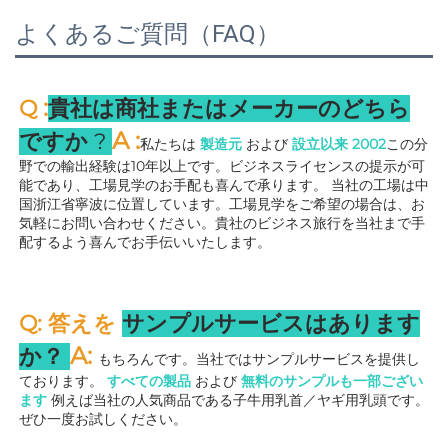
よくあるご質問（FAQ）
:
Q 
貴社は商社またはメーカーのどちら
A 
:
ですか 
? 
私たちは 
製造元 
および 
設立以来 
2002
この分
野での輸出経験は10年以上です。ビジネスライセンスの提示が可
能であり、工場見学のお手配も喜んで承ります。 
当社の工場は中
国浙江省寧波に位置しています。工場見学をご希望の場合は、お
気軽にお問い合わせください。貴社のビジネス旅行を当社まで手
配するよう喜んでお手伝いいたします。 
Q: 答えを 
サンプルサービスはあります
A: 
か？ 
もちろんです。当社ではサンプルサービスを提供し
ております。 
すべての製品 
および 
無料のサンプルも一部ござい
ます 
例えば当社の人気商品である子牛用乳首／ヤギ用乳頭です。
ぜひ一度お試しください。 