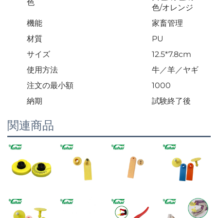
色
色/オレンジ
機能
家畜管理
材質
PU
サイズ
12.5*7.8cm
使用方法
牛／羊／ヤギ
注文の最小額
1000
納期
試験終了後
関連商品