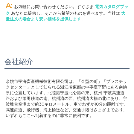
A: 
お気軽にお問い合わせください。すぐさま 
電気カタログブッ
ク 
あなたに提供し、そこから希望のものを選べます。当社は 
大
量注文の場合より安い価格を提供します 
.
会社紹介
余姚市宇海畜産機械技術有限公司は、「金型の町」「プラスチッ
クセンター」として知られる浙江省東部の中寧夏平野にある余姚
県に位置しています。北陸港宁波北仑港の東、杭州-宁波高速道
路および蕭甬鉄道の南、杭州湾の西、杭州湾大橋の北にあり、宁
波離合空港まで約30キロメートル、車でわずか10分の距離です。
高速鉄道、飛行機、海上輸送など、交通手段はさまざまであり、
いずれもここへ到着するのに非常に便利です。 