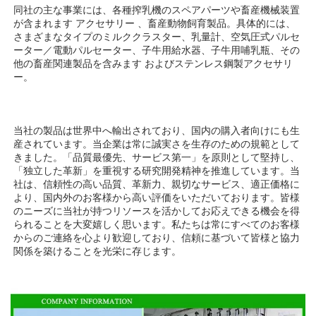
同社の主な事業には、各種搾乳機のスペアパーツや畜産機械装置
が含まれます 
アクセサリー 
、畜産動物飼育製品。具体的には、
さまざまなタイプのミルククラスター、乳量計、空気圧式パルセ
ーター／電動パルセーター、子牛用給水器、子牛用哺乳瓶、その
他の畜産関連製品を含みます 
およびステンレス鋼製アクセサリ
ー。 
当社の製品は世界中へ輸出されており、国内の購入者向けにも生
産されています。当企業は常に誠実さを生存のための規範として
きました。「品質最優先、サービス第一」を原則として堅持し、
「独立した革新」を重視する研究開発精神を推進しています。当
社は、信頼性の高い品質、革新力、親切なサービス、適正価格に
より、国内外のお客様から高い評価をいただいております。皆様
のニーズに当社が持つリソースを活かしてお応えできる機会を得
られることを大変嬉しく思います。私たちは常にすべてのお客様
からのご連絡を心より歓迎しており、信頼に基づいて皆様と協力
関係を築けることを光栄に存じます。 