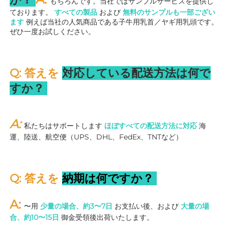
もちろんです。当社ではサンプルサービスを提供し
ております。 
すべての製品 
および 
無料のサンプルも一部ござい
ます 
例えば当社の人気商品である子牛用乳首／ヤギ用乳頭です。
ぜひ一度お試しください。 
Q: 答えを 
対応している配送方法は何で
すか？ 
A: 
私たちはサポートします 
ほぼすべての配送方法に対応 
海
運、陸送、航空便（UPS、DHL、FedEx、TNTなど） 
Q: 答えを 
納期は何ですか？ 
A: 
〜用 
少量の場合、約3〜7日 
お支払い後、および 
大量の場
合、約10〜15日 
御金受領後出荷いたします。 