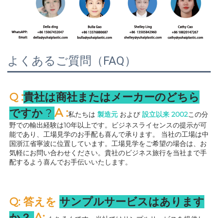
よくあるご質問（FAQ）
:
Q 
貴社は商社またはメーカーのどちら
A 
:
ですか 
? 
私たちは 
製造元 
および 
設立以来 
2002
この分
野での輸出経験は10年以上です。ビジネスライセンスの提示が可
能であり、工場見学のお手配も喜んで承ります。 
当社の工場は中
国浙江省寧波に位置しています。工場見学をご希望の場合は、お
気軽にお問い合わせください。貴社のビジネス旅行を当社まで手
配するよう喜んでお手伝いいたします。 
Q: 答えを 
サンプルサービスはあります
A: 
か？ 