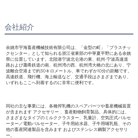
会社紹介
余姚市宇海畜産機械技術有限公司は、「金型の町」「プラスチッ
クセンター」として知られる浙江省東部の中寧夏平野にある余姚
県に位置しています。北陸港宁波北仑港の東、杭州-宁波高速道
路および蕭甬鉄道の南、杭州湾の西、杭州湾大橋の北にあり、宁
波離合空港まで約30キロメートル、車でわずか10分の距離です。
高速鉄道、飛行機、海上輸送など、交通手段はさまざまであり、
いずれもここへ到着するのに非常に便利です。 
同社の主な事業には、各種搾乳機のスペアパーツや畜産機械装置
が含まれます 
アクセサリー 
、畜産動物飼育製品。具体的には、
さまざまなタイプのミルククラスター、乳量計、空気圧式パルセ
ーター／電動パルセーター、子牛用給水器、子牛用哺乳瓶、その
他の畜産関連製品を含みます 
およびステンレス鋼製アクセサリ
ー。 