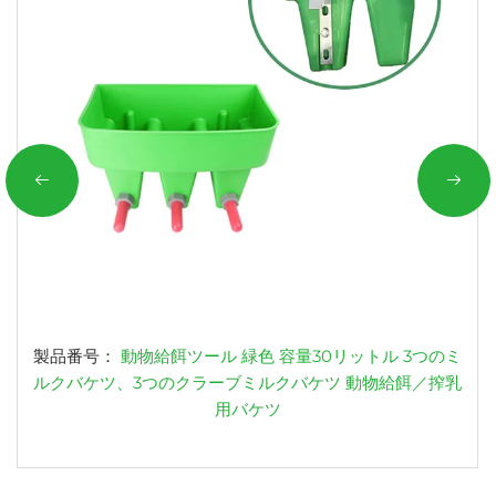
製品番号：
動物給餌ツール 緑色 容量30リットル 3つのミ
ルクバケツ、3つのクラーブミルクバケツ 動物給餌／搾乳
用バケツ