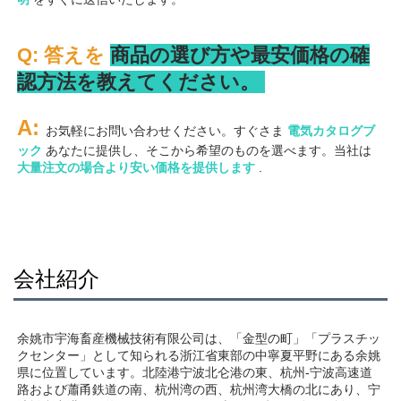
Q: 答えを 
商品の選び方や最安価格の確
認方法を教えてください。 
A: 
お気軽にお問い合わせください。すぐさま 
電気カタログブ
ック 
あなたに提供し、そこから希望のものを選べます。当社は 
大量注文の場合より安い価格を提供します 
.
会社紹介
余姚市宇海畜産機械技術有限公司は、「金型の町」「プラスチッ
クセンター」として知られる浙江省東部の中寧夏平野にある余姚
県に位置しています。北陸港宁波北仑港の東、杭州-宁波高速道
路および蕭甬鉄道の南、杭州湾の西、杭州湾大橋の北にあり、宁