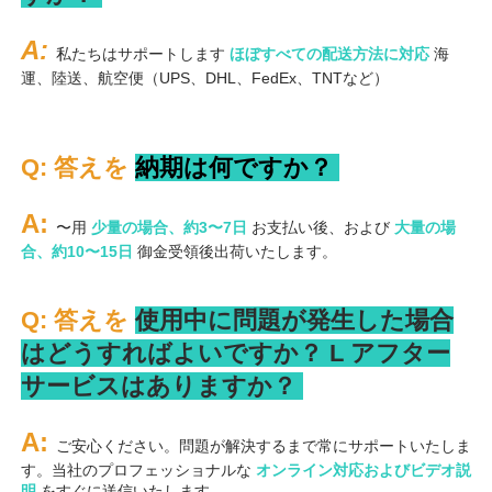
A: 
私たちはサポートします 
ほぼすべての配送方法に対応 
海
運、陸送、航空便（UPS、DHL、FedEx、TNTなど） 
Q: 答えを 
納期は何ですか？ 
A: 
〜用 
少量の場合、約3〜7日 
お支払い後、および 
大量の場
合、約10〜15日 
御金受領後出荷いたします。 
Q: 答えを 
使用中に問題が発生した場合
はどうすればよいですか？ 
L 
アフター
サービスはありますか？ 
A: 
ご安心ください。問題が解決するまで常にサポートいたしま
す。当社のプロフェッショナルな 
オンライン対応およびビデオ説
明 
をすぐに送信いたします。 