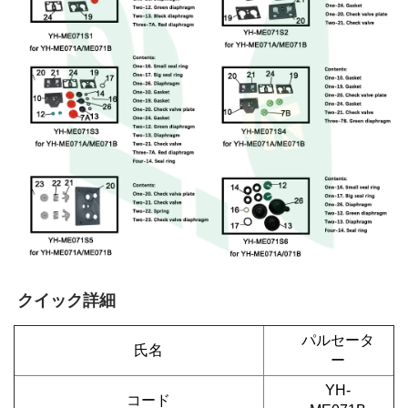
クイック詳細 
パルセータ
氏名
ー
YH-
コード