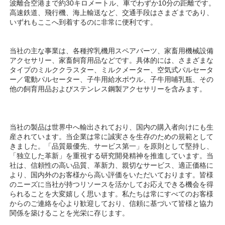
波離合空港まで約30キロメートル、車でわずか10分の距離です。
高速鉄道、飛行機、海上輸送など、交通手段はさまざまであり、
いずれもここへ到着するのに非常に便利です。 
当社の主な事業は、各種搾乳機用スペアパーツ、家畜用機械設備
アクセサリー、家畜飼育用品などです。具体的には、さまざまな
タイプのミルククラスター、ミルクメーター、空気式パルセータ
ー／電動パルセーター、子牛用給水ボウル、子牛用哺乳瓶、その
他の飼育用品およびステンレス鋼製アクセサリーを含みます。 
当社の製品は世界中へ輸出されており、国内の購入者向けにも生
産されています。当企業は常に誠実さを生存のための規範として
きました。「品質最優先、サービス第一」を原則として堅持し、
「独立した革新」を重視する研究開発精神を推進しています。当
社は、信頼性の高い品質、革新力、親切なサービス、適正価格に
より、国内外のお客様から高い評価をいただいております。皆様
のニーズに当社が持つリソースを活かしてお応えできる機会を得
られることを大変嬉しく思います。私たちは常にすべてのお客様
からのご連絡を心より歓迎しており、信頼に基づいて皆様と協力
関係を築けることを光栄に存じます。 