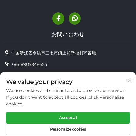
お問い合わせ
中国浙江省余姚市三七市鎮上坊幸福村15番地
+8618905848655
+86-18905848655
We value your privacy
[email protected]
We use cookies and similar tools to provide our services.
If you don't want to accept all cookies, click Personalize
cookies.
Copyright © YUYAO YUHAI LIVESTOCK MACHINERY
TECHNOLOGY CO.,LTD.
Accept all
プライバシー
Personalize cookies