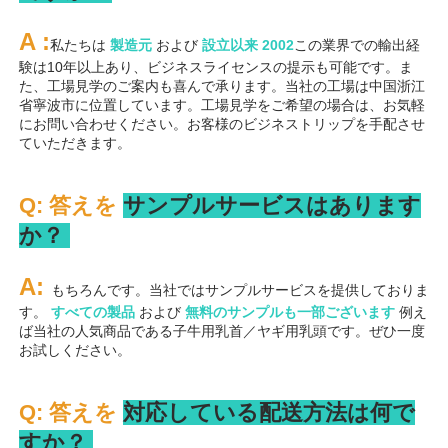
A 
:
私たちは 
製造元 
および 
設立以来 
2002
この業界での輸出経
験は10年以上あり、ビジネスライセンスの提示も可能です。ま
た、工場見学のご案内も喜んで承ります。当社の工場は中国浙江
省寧波市に位置しています。工場見学をご希望の場合は、お気軽
にお問い合わせください。お客様のビジネストリップを手配させ
ていただきます。 
Q: 答えを 
サンプルサービスはあります
か？ 
A: 
もちろんです。当社ではサンプルサービスを提供しておりま
す。 
すべての製品 
および 
無料のサンプルも一部ございます 
例え
ば当社の人気商品である子牛用乳首／ヤギ用乳頭です。ぜひ一度
お試しください。 
Q: 答えを 
対応している配送方法は何で
すか？ 