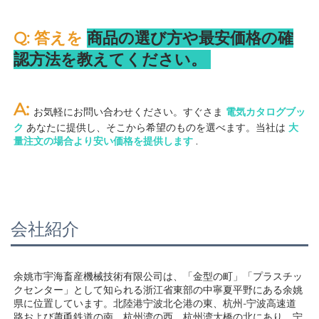
Q: 答えを 
商品の選び方や最安価格の確
認方法を教えてください。 
A: 
お気軽にお問い合わせください。すぐさま 
電気カタログブッ
ク 
あなたに提供し、そこから希望のものを選べます。当社は 
大
量注文の場合より安い価格を提供します 
.
会社紹介
余姚市宇海畜産機械技術有限公司は、「金型の町」「プラスチッ
クセンター」として知られる浙江省東部の中寧夏平野にある余姚
県に位置しています。北陸港宁波北仑港の東、杭州-宁波高速道
路および蕭甬鉄道の南、杭州湾の西、杭州湾大橋の北にあり、宁