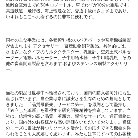
波離合空港まで約30キロメートル、車でわずか10分の距離です。
高速鉄道、飛行機、海上輸送など、交通手段はさまざまであり、
いずれもここへ到着するのに非常に便利です。 
同社の主な事業には、各種搾乳機のスペアパーツや畜産機械装置
が含まれます 
アクセサリー 
、畜産動物飼育製品。具体的には、
さまざまなタイプのミルククラスター、乳量計、空気圧式パルセ
ーター／電動パルセーター、子牛用給水器、子牛用哺乳瓶、その
他の畜産関連製品を含みます 
およびステンレス鋼製アクセサリ
ー。 
当社の製品は世界中へ輸出されており、国内の購入者向けにも生
産されています。当企業は常に誠実さを生存のための規範として
きました。「品質最優先、サービス第一」を原則として堅持し、
「独立した革新」を重視する研究開発精神を推進しています。当
社は、信頼性の高い品質、革新力、親切なサービス、適正価格に
より、国内外のお客様から高い評価をいただいております。皆様
のニーズに当社が持つリソースを活かしてお応えできる機会を得
られることを大変嬉しく思います。私たちは常にすべてのお客様