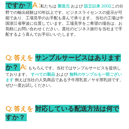
A 
:
ですか 
? 
私たちは 
製造元 
および 
設立以来 
2002
この分
野での輸出経験は10年以上です。ビジネスライセンスの提示が可
能であり、工場見学のお手配も喜んで承ります。 
当社の工場は中
国浙江省寧波に位置しています。工場見学をご希望の場合は、お
気軽にお問い合わせください。貴社のビジネス旅行を当社まで手
配するよう喜んでお手伝いいたします。 
Q: 答えを 
サンプルサービスはあります
A: 
か？ 
もちろんです。当社ではサンプルサービスを提供し
ております。 
すべての製品 
および 
無料のサンプルも一部ござい
ます 
例えば当社の人気商品である子牛用乳首／ヤギ用乳頭です。
ぜひ一度お試しください。 
Q: 答えを 
対応している配送方法は何で
すか？ 