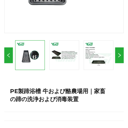
PE製蹄浴槽 牛および酪農場用｜家畜
の蹄の洗浄および消毒装置