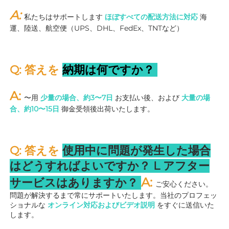
A: 
私たちはサポートします 
ほぼすべての配送方法に対応 
海
運、陸送、航空便（UPS、DHL、FedEx、TNTなど） 
Q: 答えを 
納期は何ですか？ 
A: 
〜用 
少量の場合、約3〜7日 
お支払い後、および 
大量の場
合、約10〜15日 
御金受領後出荷いたします。 
Q: 答えを 
使用中に問題が発生した場合
はどうすればよいですか？ 
L 
アフター
A: 
サービスはありますか？ 
ご安心ください。
問題が解決するまで常にサポートいたします。当社のプロフェッ
ショナルな 
オンライン対応およびビデオ説明 
をすぐに送信いた
します。 