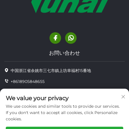
お問い合わせ
中国浙江省余姚市三七市鎮上坊幸福村15番地
+8618905848655
+86-18905848655
We value your privacy
[email protected]
We use cookies and similar tools to provide our services.
If you don't want to accept all cookies, click Personalize
cookies.
Copyright © YUYAO YUHAI LIVESTOCK MACHINERY