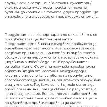
групи, млечнометри, пневматични пулсатори/
електрически пулсатори, поилки за телета, 
бутилки за хранене на телета, други продукти за 
отглеждане 
и аксесоари от неръждаема стомана. 
Продуктите се експортират по целия свят и се 
произвеждат и за вътрешния пазар. 
Предприятието винаги е следвало правилото за 
оцеляване чрез честност. Ние продължаваме да 
спазваме принципа си „Качество на първо място, 
обслужване на първо място“ и насърчаваме духа на 
„независимо нововъведение“ в проучванията и 
разработките. Фирмата получава положителна 
обратна връзка от местни и международни 
клиенти относно качеството на продуктите, 
способността за иновации, приятелско обслужване 
и разумни цени. Радваме се на възможността да 
отговорим на вашите изисквания с ресурсите, с 
които разполагаме. Винаги топло приветстваме 
всички потребители да се свържат с нас и ще се 
почувствахме привилегировани да имаме 