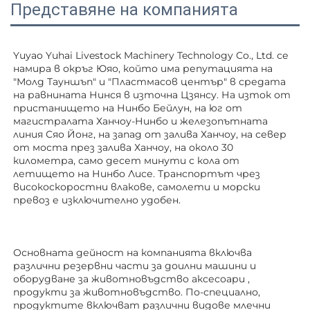
Представяне на компанията
Yuyao Yuhai Livestock Machinery Technology Co., Ltd. се 
намира в окръг Юяо, който има репутацията на 
"Молд Тауншъп" и "Пластмасов център" в средата 
на равнината Нинся в източна Цзянсу. На изток от 
пристанището на Нинбо Бейлун, на юг от 
магистралата Ханчоу-Нинбо и железопътната 
линия Сяо Йонг, на запад от залива Ханчоу, на север 
от моста през залива Ханчоу, на около 30 
километра, само десет минути с кола от 
летището на Нинбо Лисе. Транспортът чрез 
високоскоростни влакове, самолети и морски 
превоз е изключително удобен. 
Основната дейност на компанията включва 
различни резервни части за доилни машини и 
оборудване за животновъдство 
аксесоари 
, 
продукти за животновъдство. По-специално, 
продуктите включват различни видове млечни 