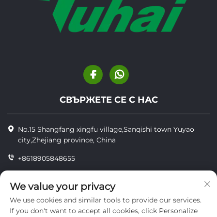
СВЪРЖЕТЕ СЕ С НАС
No.15 Shangfang xingfu village,Sanqishi town Yuyao
city,Zhejiang province, China
+8618905848655
+86-18905848655
We value your privacy
[email protected]
We use cookies and similar tools to provide our services.
If you don't want to accept all cookies, click Personalize