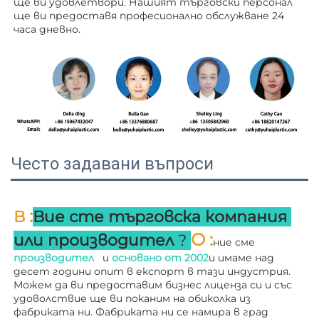
ще ви удовлетвори. Нашият търговски персонал 
ще ви 
предоставя професионално обслужване 24 
часа дневно. 
Често задавани въпроси
:
В 
Вие сте търговска компания 
О 
:
или производител 
? 
ние сме 
производител   
и 
основано от 
2002
и имаме над 
десет години опит в експорт в тази индустрия. 
Можем да ви предоставим бизнес лиценза си и със 
удоволствие ще ви поканим на обиколка из 
фабриката ни. 
Фабриката ни се намира в град 