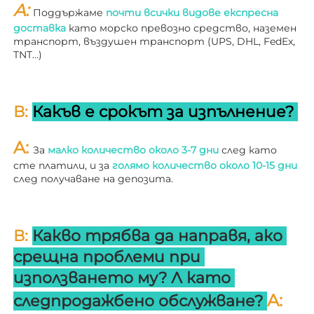
A: 
Поддържаме 
почти всички видове експресна 
доставка 
като морско превозно средство, наземен 
транспорт, въздушен транспорт (UPS, DHL, FedEx, 
TNT…) 
В: 
Какъв е срокът за изпълнение? 
A: 
За 
малко количество около 3-7 дни 
след като 
сте платили, и за 
голямо количество около 10-15 дни 
след получаване на депозита. 
В: 
Какво трябва да направя, ако 
срещна проблеми при 
използването му? 
Л 
като 
A: 
следпродажбено обслужване? 