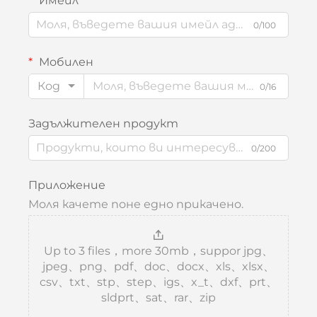
Имейл
0/100
Мобилен
Код
0/16
Задължителен продукт
0/200
Приложение
Моля качете поне едно прикачено.
Up to 3 files，more 30mb，suppor jpg、
jpeg、png、pdf、doc、docx、xls、xlsx、
csv、txt、stp、step、igs、x_t、dxf、prt、
sldprt、sat、rar、zip