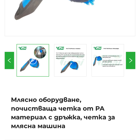
Млясно оборудване,
почистваща четка от PA
материал с дръжка, четка за
млясна машина