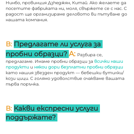
Нинбо, провинция Дзheджян, Китай. Ако желаете да 
посетите фабриката ни, моля, свържете се с нас. С 
радост ще организираме деловото ви пътуване до 
нашата компания. 
В: 
Предлагате ли услуга за 
A: 
пробни образци? 
Разбира се, 
предлагаме. Имаме пробни образци за 
всички наши 
продукти 
и 
някои дори безплатни пробни образци 
като нашия звезден продукт — бебешки бутилки/
кози цици. С голямо удоволствие очакваме вашата 
първа поръчка. 
В: 
Какви експресни услуги 
поддържате? 