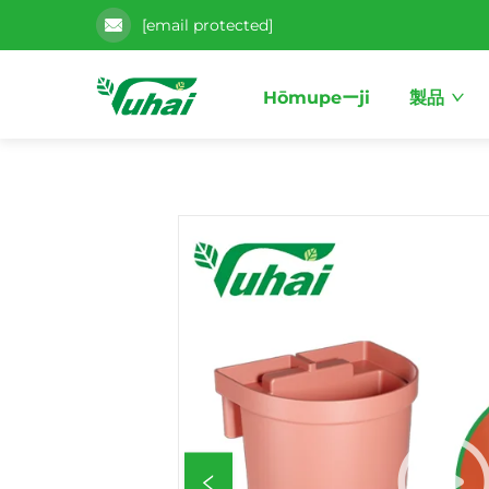
[email protected]
Hōmupeーji
製品