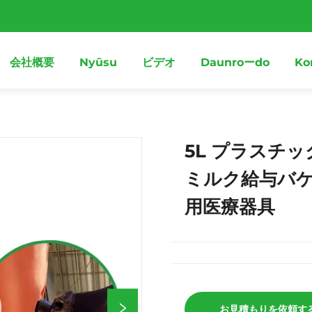
会社概要
Nyūsu
ビデオ
Daunroーdo
Ko
5L プラスチ
ミルク給与バケ
用医療器具
お見積もりを依頼す