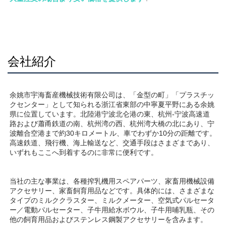
会社紹介
余姚市宇海畜産機械技術有限公司は、「金型の町」「プラスチッ
クセンター」として知られる浙江省東部の中寧夏平野にある余姚
県に位置しています。北陸港宁波北仑港の東、杭州-宁波高速道
路および蕭甬鉄道の南、杭州湾の西、杭州湾大橋の北にあり、宁
波離合空港まで約30キロメートル、車でわずか10分の距離です。
高速鉄道、飛行機、海上輸送など、交通手段はさまざまであり、
いずれもここへ到着するのに非常に便利です。 
当社の主な事業は、各種搾乳機用スペアパーツ、家畜用機械設備
アクセサリー、家畜飼育用品などです。具体的には、さまざまな
タイプのミルククラスター、ミルクメーター、空気式パルセータ
ー／電動パルセーター、子牛用給水ボウル、子牛用哺乳瓶、その
他の飼育用品およびステンレス鋼製アクセサリーを含みます。 