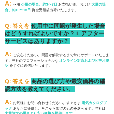
A: 
〜用 
少量の場合、約3〜7日 
お支払い後、および 
大量の場
合、約10〜15日 
御金受領後出荷いたします。 
Q: 答えを 
使用中に問題が発生した場合
はどうすればよいですか？ 
L 
アフター
サービスはありますか？ 
A: 
ご安心ください。問題が解決するまで常にサポートいたしま
す。当社のプロフェッショナルな 
オンライン対応およびビデオ説
明 
をすぐに送信いたします。 
Q: 答えを 
商品の選び方や最安価格の確
認方法を教えてください。 
A: 
お気軽にお問い合わせください。すぐさま 
電気カタログブ
ック 
あなたに提供し、そこから希望のものを選べます。当社は 
大量注文の場合より安い価格を提供します 
.