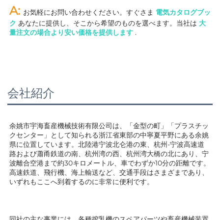
A: 
お気軽にお問い合わせください。すぐさま 
電気カタログブッ
ク 
あなたに提供し、そこから希望のものを選べます。当社は 
大
量注文の場合より安い価格を提供します 
.
会社紹介
余姚市宇海畜産機械技術有限公司は、「金型の町」「プラスチッ
クセンター」として知られる浙江省東部の中寧夏平野にある余姚
県に位置しています。北陸港宁波北仑港の東、杭州-宁波高速道
路および蕭甬鉄道の南、杭州湾の西、杭州湾大橋の北にあり、宁
波離合空港まで約30キロメートル、車でわずか10分の距離です。
高速鉄道、飛行機、海上輸送など、交通手段はさまざまであり、
いずれもここへ到着するのに非常に便利です。 
同社の主な事業には、各種搾乳機のスペアパーツや畜産機械装置