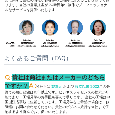
品に関する当社の情報がお客様のご期待に沿えることを願ってお
ります。当社の営業担当が 
24時間年中無休でプロフェッショナ
ルなサービスを提供いたします。 
よくあるご質問（FAQ）
:
Q 
貴社は商社またはメーカーのどちら
A 
:
ですか 
? 
私たちは 
製造元 
および 
設立以来 
2002
この分
野での輸出経験は10年以上です。ビジネスライセンスの提示が可
能であり、工場見学のお手配も喜んで承ります。 
当社の工場は中
国浙江省寧波に位置しています。工場見学をご希望の場合は、お
気軽にお問い合わせください。貴社のビジネス旅行を当社まで手
配するよう喜んでお手伝いいたします。 