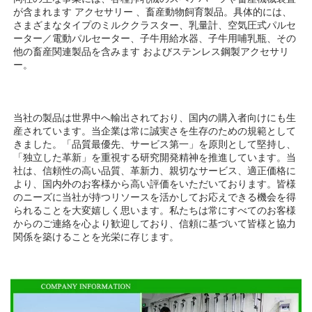
が含まれます 
アクセサリー 
、畜産動物飼育製品。具体的には、
さまざまなタイプのミルククラスター、乳量計、空気圧式パルセ
ーター／電動パルセーター、子牛用給水器、子牛用哺乳瓶、その
他の畜産関連製品を含みます 
およびステンレス鋼製アクセサリ
ー。 
当社の製品は世界中へ輸出されており、国内の購入者向けにも生
産されています。当企業は常に誠実さを生存のための規範として
きました。「品質最優先、サービス第一」を原則として堅持し、
「独立した革新」を重視する研究開発精神を推進しています。当
社は、信頼性の高い品質、革新力、親切なサービス、適正価格に
より、国内外のお客様から高い評価をいただいております。皆様
のニーズに当社が持つリソースを活かしてお応えできる機会を得
られることを大変嬉しく思います。私たちは常にすべてのお客様
からのご連絡を心より歓迎しており、信頼に基づいて皆様と協力
関係を築けることを光栄に存じます。 