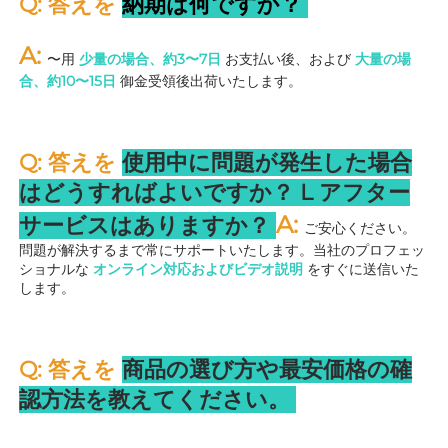
Q: 答えを 
納期は何ですか？ 
A: 
〜用 
少量の場合、約3〜7日 
お支払い後、および 
大量の場
合、約10〜15日 
御金受領後出荷いたします。 
Q: 答えを 
使用中に問題が発生した場合
はどうすればよいですか？ 
L 
アフター
A: 
サービスはありますか？ 
ご安心ください。
問題が解決するまで常にサポートいたします。当社のプロフェッ
ショナルな 
オンライン対応およびビデオ説明 
をすぐに送信いた
します。 
Q: 答えを 
商品の選び方や最安価格の確
認方法を教えてください。 