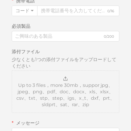
携帯電話
コード
0/16
必須製品
0/200
添付ファイル
少なくとも1つの添付ファイルをアップロードして
ください
Up to 3 files，more 30mb，suppor jpg、
jpeg、png、pdf、doc、docx、xls、xlsx、
csv、txt、stp、step、igs、x_t、dxf、prt、
sldprt、sat、rar、zip
メッセージ