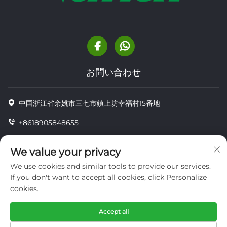
お問い合わせ
中国浙江省余姚市三七市鎮上坊幸福村15番地
+8618905848655
+86-18905848655
We value your privacy
[email protected]
We use cookies and similar tools to provide our services.
If you don't want to accept all cookies, click Personalize
cookies.
Copyright © YUYAO YUHAI LIVESTOCK MACHINERY
TECHNOLOGY CO.,LTD.
Accept all
プライバシー