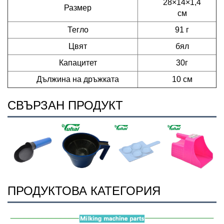
28×14×1,4
Размер
см
Тегло
91 г
Цвят
бял
Капацитет
30г
Дължина на дръжката
10 см
СВЪРЗАН ПРОДУКТ
ПРОДУКТОВА КАТЕГОРИЯ