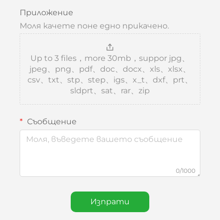
Приложение
Моля качете поне едно прикачено.
Up to 3 files，more 30mb，suppor jpg、
jpeg、png、pdf、doc、docx、xls、xlsx、
csv、txt、stp、step、igs、x_t、dxf、prt、
sldprt、sat、rar、zip
Съобщение
0/1000
Изпрати