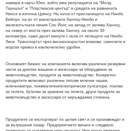
намира в окръг Юяо, който има репутацията на "Молд 
Тауншъп" и "Пластмасов център" в средата на равнината 
Нинся в източна Цзянсу. На изток от пристанището на Нинбо 
Бейлун, на юг от магистралата Ханчоу-Нинбо и 
железопътната линия Сяо Йонг, на запад от залива Ханчоу, 
на север от моста през залива Ханчоу, на около 30 
километра, само десет минути с кола от летището на Нинбо 
Лисе. Транспортът чрез високоскоростни влакове, самолети и 
морски превоз е изключително удобен. 
Основният бизнес на компанията включва различни резервни 
части за доилни машини и аксесоари за оборудване за 
животновъдство, продукти за животновъдство. Конкретно 
продуктите включват различни типове млечни чашки, 
млечнометри, пневматични/електрически пулсатори, поилки 
за телета, бутилки за хранене на телета, други продукти за 
животновъдство и аксесоари от неръждаема стомана. 
Продуктите се експортират по целия свят и се произвеждат и 
за вътрешния пазар. Предприятието винаги е следвало 
правилото за оцеляване чрез честност. Ние продължаваме 