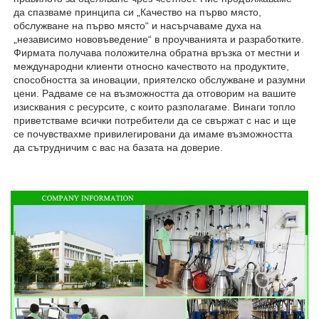
да спазваме принципа си „Качество на първо място, 
обслужване на първо място“ и насърчаваме духа на 
„независимо нововъведение“ в проучванията и разработките. 
Фирмата получава положителна обратна връзка от местни и 
международни клиенти относно качеството на продуктите, 
способността за иновации, приятелско обслужване и разумни 
цени. Радваме се на възможността да отговорим на вашите 
изисквания с ресурсите, с които разполагаме. Винаги топло 
приветстваме всички потребители да се свържат с нас и ще 
се почувствахме привилегировани да имаме възможността 
да сътрудничим с вас на базата на доверие. 