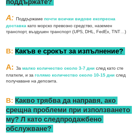
поддържате? 
A: 
Поддържаме 
почти всички видове експресна 
доставка 
като морско превозно средство, наземен 
транспорт, въздушен транспорт (UPS, DHL, FedEx, TNT…) 
В: 
Какъв е срокът за изпълнение? 
A: 
За 
малко количество около 3-7 дни 
след като сте 
платили, и за 
голямо количество около 10-15 дни 
след 
получаване на депозита. 
В: 
Какво трябва да направя, ако 
срещна проблеми при използването 
му? 
Л 
като следпродажбено 
обслужване? 