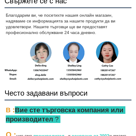
Свържете се с нас
Благодарим ви, че посетихте нашия онлайн магазин, 
надяваме се информацията за нашите продукти да ви 
удовлетвори. Нашите търговци ще ви предоставят 
професионално обслужване 24 часа дневно. 
Често задавани въпроси
:
В 
Вие сте търговска компания или 
производител 
? 
О 
:
ние сме 
производител   
и 
основано от 
2002
и имаме 