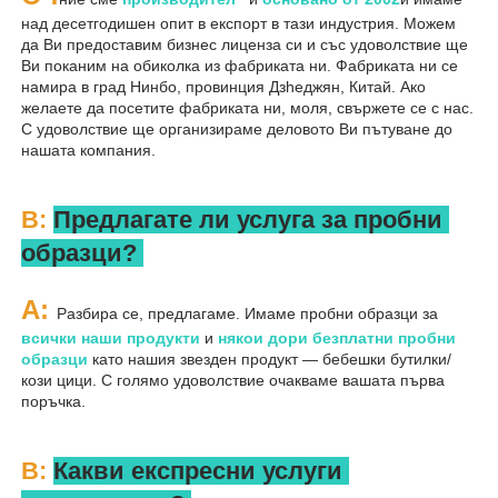
над десетгодишен опит в експорт в тази индустрия. Можем 
да Ви предоставим бизнес лиценза си и със удоволствие ще 
Ви поканим на обиколка из фабриката ни. Фабриката ни се 
намира в град Нинбо, провинция Дзheджян, Китай. Ако 
желаете да посетите фабриката ни, моля, свържете се с нас. 
С удоволствие ще организираме деловото Ви пътуване до 
нашата компания. 
В: 
Предлагате ли услуга за пробни 
образци? 
A: 
Разбира се, предлагаме. Имаме пробни образци за 
всички наши продукти 
и 
някои дори безплатни пробни 
образци 
като нашия звезден продукт — бебешки бутилки/
кози цици. С голямо удоволствие очакваме вашата първа 
поръчка. 
В: 
Какви експресни услуги 