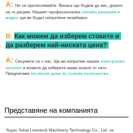
A: 
Не се притеснявайте. Винаги ще бъдем до вас, докато 
не го решим. Нашият професионален 
онлайн решения и 
видео 
ще ви бъдат изпратени незабавно. 
В: 
Как можем да изберем стоките и 
да разберем най-ниската цена? 
A: 
Свържете се с нас. Ще ви изпратим нашия 
електронен 
каталог 
и можете да изберете какво искате от него. 
Предлагаме 
по-ниски цени за големи количества 
.
Представяне на компанията
Yuyao Yuhai Livestock Machinery Technology Co., Ltd. се 