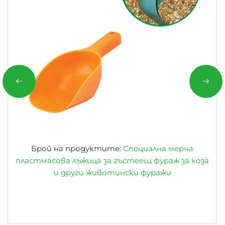
Брой на продуктите:
Специална мерна
пластмасова лъжица за гъстеещ фураж за коза
и други животински фуражи