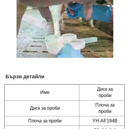
Бързи детайли   
Диск за
Име
проби
Плоча за
Диск за проби
проби
Плоча за проби
YH-AF194B