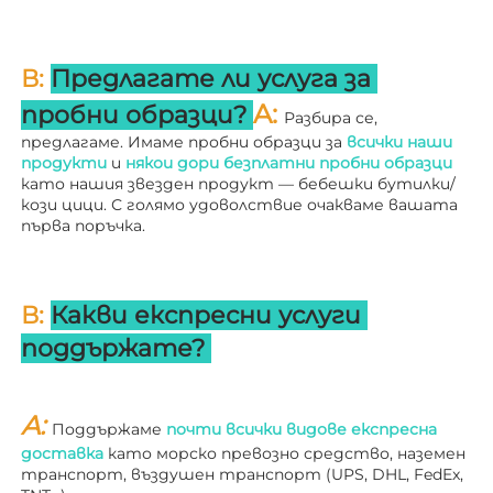
В: 
Предлагате ли услуга за 
A: 
пробни образци? 
Разбира се, 
предлагаме. Имаме пробни образци за 
всички наши 
продукти 
и 
някои дори безплатни пробни образци 
като нашия звезден продукт — бебешки бутилки/
кози цици. С голямо удоволствие очакваме вашата 
първа поръчка. 
В: 
Какви експресни услуги 
поддържате? 
A: 
Поддържаме 
почти всички видове експресна 
доставка 
като морско превозно средство, наземен 
транспорт, въздушен транспорт (UPS, DHL, FedEx, 