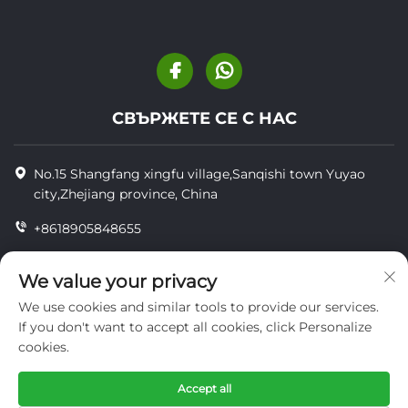
СВЪРЖЕТЕ СЕ С НАС
No.15 Shangfang xingfu village,Sanqishi town Yuyao
city,Zhejiang province, China
+8618905848655
+86-18905848655
We value your privacy
[email protected]
We use cookies and similar tools to provide our services.
If you don't want to accept all cookies, click Personalize
cookies.
© Всички права запазени YUYAO YUHAI LIVESTOCK
MACHINERY TECHNOLOGY CO.,LTD.
Accept all
поверителност