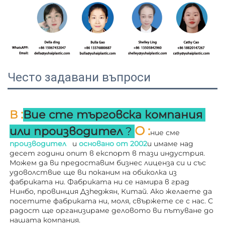
Често задавани въпроси
:
В 
Вие сте търговска компания 
О 
:
или производител 
? 
ние сме 
производител   
и 
основано от 
2002
и имаме над 
десет години опит в експорт в тази индустрия. 
Можем да ви предоставим бизнес лиценза си и със 
удоволствие ще ви поканим на обиколка из 
фабриката ни. 
Фабриката ни се намира в град 
Нинбо, провинция Дзheджян, Китай. Ако желаете да 
посетите фабриката ни, моля, свържете се с нас. С 
радост ще организираме деловото ви пътуване до 
нашата компания. 