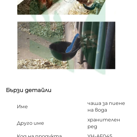
Бързи детайли   
чаша за пиене
Име
на вода
хранителен
Друго име
ред
Код на продукта
YH-AF045