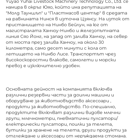
Yuyao Yuhai Livestock Machinery Technology Co., Ltd. се 
намира в окръг Юяо, който има репутацията на 
"Молд Тауншъп" и "Пластмасов център" в средата 
на равнината Нинся в източна Цзянсу. На изток от 
пристанището на Нинбо Бейлун, на юг от 
магистралата Ханчоу-Нинбо и железопътната 
линия Сяо Йонг, на запад от залива Ханчоу, на север 
от моста през залива Ханчоу, на около 30 
километра, само десет минути с кола от 
летището на Нинбо Лисе. Транспортът чрез 
високоскоростни влакове, самолети и морски 
превоз е изключително удобен. 
Основната дейност на компанията включва 
различни резервни части за доилни машини и 
оборудване за животновъдство 
аксесоари 
, 
продукти за животновъдство. По-специално, 
продуктите включват различни видове млечни 
групи, млечнометри, пневматични пулсатори/
електрически пулсатори, поилки за телета, 
бутилки за хранене на телета, други продукти за 
отглеждане 
и аксесоари от неръждаема стомана. 