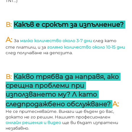
TNT…) 
В: 
Какъв е срокът за изпълнение? 
A: 
За 
малко количество около 3-7 дни 
след като 
сте платили, и за 
голямо количество около 10-15 дни 
след получаване на депозита. 
В: 
Какво трябва да направя, ако 
срещна проблеми при 
използването му? 
Л 
като 
A: 
следпродажбено обслужване? 
Не се притеснявайте. Винаги ще бъдем до вас, 
докато не го решим. Нашият професионален 
онлайн решения и видео 
ще ви бъдат изпратени 
незабавно. 