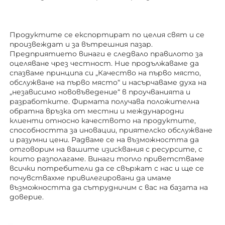
Продуктите се експортират по целия свят и се 
произвеждат и за вътрешния пазар. 
Предприятието винаги е следвало правилото за 
оцеляване чрез честност. Ние продължаваме да 
спазваме принципа си „Качество на първо място, 
обслужване на първо място“ и насърчаваме духа на 
„независимо нововъведение“ в проучванията и 
разработките. Фирмата получава положителна 
обратна връзка от местни и международни 
клиенти относно качеството на продуктите, 
способността за иновации, приятелско обслужване 
и разумни цени. Радваме се на възможността да 
отговорим на вашите изисквания с ресурсите, с 
които разполагаме. Винаги топло приветстваме 
всички потребители да се свържат с нас и ще се 
почувствахме привилегировани да имаме 
възможността да сътрудничим с вас на базата на 
доверие. 