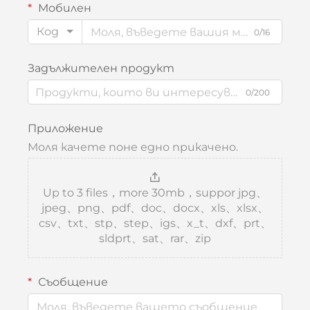
Мобилен
Код
0/16
Задължителен продукт
0/200
Приложение
Моля качете поне едно прикачено.
Up to 3 files，more 30mb，suppor jpg、
jpeg、png、pdf、doc、docx、xls、xlsx、
csv、txt、stp、step、igs、x_t、dxf、prt、
sldprt、sat、rar、zip
Съобщение