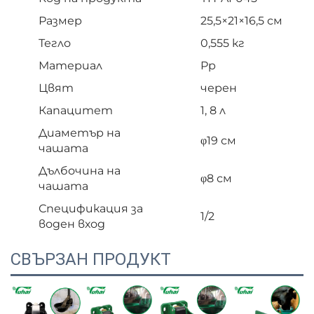
Размер
25,5×21×16,5 см
Тегло
0,555 кг
Материал
Pp
Цвят
черен
Капацитет
1, 8 л
Диаметър на
φ19 см
чашата
Дълбочина на
φ8 см
чашата
Спецификация за
1/2
воден вход
СВЪРЗАН ПРОДУКТ