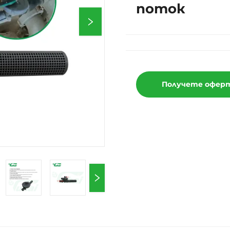
поток
Получете офер