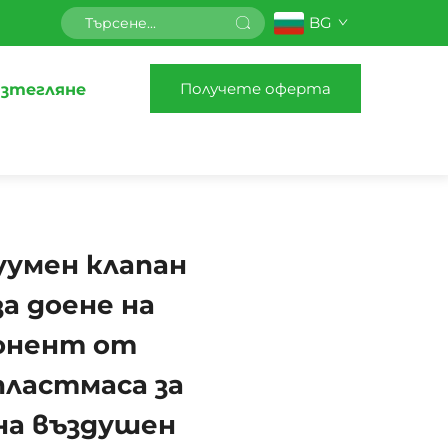
BG
Получете оферта
зтегляне
уумен клапан
за доене на
понент от
пластмаса за
на въздушен