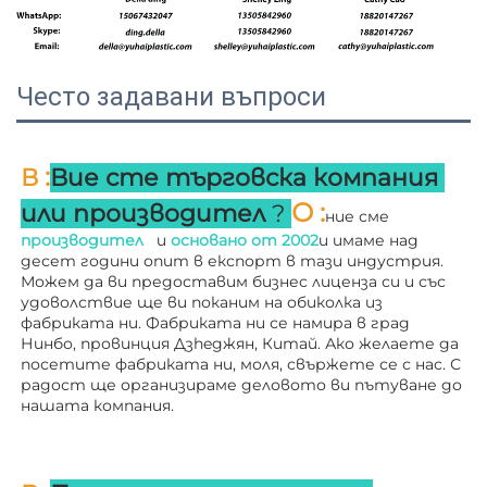
Често задавани въпроси
:
В 
Вие сте търговска компания 
О 
:
или производител 
? 
ние сме 
производител   
и 
основано от 
2002
и имаме над 
десет години опит в експорт в тази индустрия. 
Можем да ви предоставим бизнес лиценза си и със 
удоволствие ще ви поканим на обиколка из 
фабриката ни. 
Фабриката ни се намира в град 
Нинбо, провинция Дзheджян, Китай. Ако желаете да 
посетите фабриката ни, моля, свържете се с нас. С 
радост ще организираме деловото ви пътуване до 
нашата компания. 