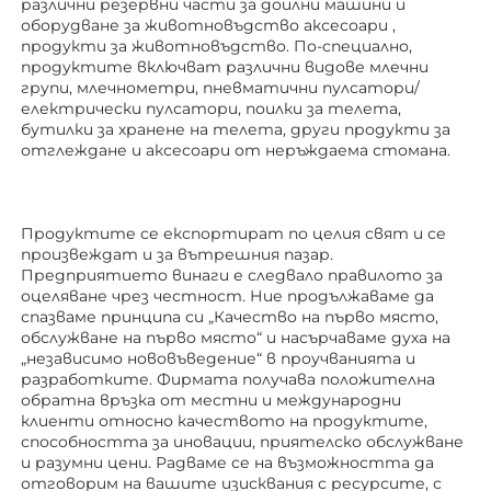
различни резервни части за доилни машини и 
оборудване за животновъдство 
аксесоари 
, 
продукти за животновъдство. По-специално, 
продуктите включват различни видове млечни 
групи, млечнометри, пневматични пулсатори/
електрически пулсатори, поилки за телета, 
бутилки за хранене на телета, други продукти за 
отглеждане 
и аксесоари от неръждаема стомана. 
Продуктите се експортират по целия свят и се 
произвеждат и за вътрешния пазар. 
Предприятието винаги е следвало правилото за 
оцеляване чрез честност. Ние продължаваме да 
спазваме принципа си „Качество на първо място, 
обслужване на първо място“ и насърчаваме духа на 
„независимо нововъведение“ в проучванията и 
разработките. Фирмата получава положителна 
обратна връзка от местни и международни 
клиенти относно качеството на продуктите, 
способността за иновации, приятелско обслужване 
и разумни цени. Радваме се на възможността да 
отговорим на вашите изисквания с ресурсите, с 