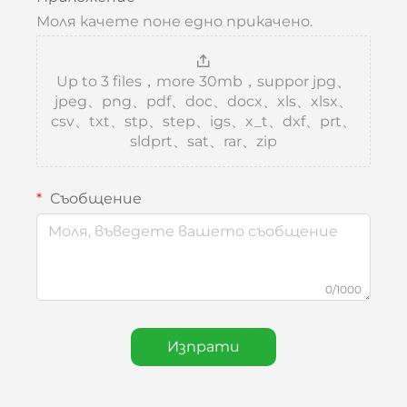
Моля качете поне едно прикачено.
Up to 3 files，more 30mb，suppor jpg、
jpeg、png、pdf、doc、docx、xls、xlsx、
csv、txt、stp、step、igs、x_t、dxf、prt、
sldprt、sat、rar、zip
Съобщение
0/1000
Изпрати