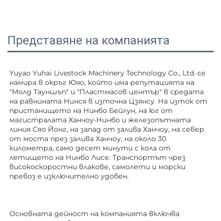
Представяне на компанията
Yuyao Yuhai Livestock Machinery Technology Co., Ltd. се 
намира в окръг Юяо, който има репутацията на 
"Молд Тауншъп" и "Пластмасов център" в средата 
на равнината Нинся в източна Цзянсу. На изток от 
пристанището на Нинбо Бейлун, на юг от 
магистралата Ханчоу-Нинбо и железопътната 
линия Сяо Йонг, на запад от залива Ханчоу, на север 
от моста през залива Ханчоу, на около 30 
километра, само десет минути с кола от 
летището на Нинбо Лисе. Транспортът чрез 
високоскоростни влакове, самолети и морски 
превоз е изключително удобен. 
Основната дейност на компанията включва 