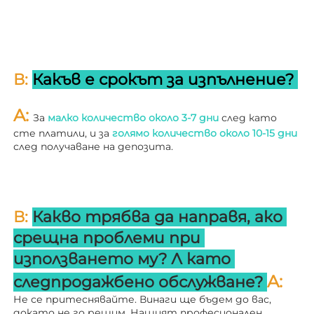
В: 
Какъв е срокът за изпълнение? 
A: 
За 
малко количество около 3-7 дни 
след като 
сте платили, и за 
голямо количество около 10-15 дни 
след получаване на депозита. 
В: 
Какво трябва да направя, ако 
срещна проблеми при 
използването му? 
Л 
като 
A: 
следпродажбено обслужване? 
Не се притеснявайте. Винаги ще бъдем до вас, 
докато не го решим. Нашият професионален 