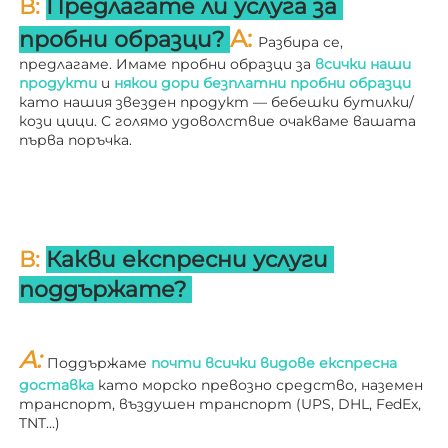
В: 
Предлагате ли услуга за 
A: 
пробни образци? 
Разбира се, 
предлагаме. Имаме пробни образци за 
всички наши 
продукти 
и 
някои дори безплатни пробни образци 
като нашия звезден продукт — бебешки бутилки/
кози цици. С голямо удоволствие очакваме вашата 
първа поръчка. 
В: 
Какви експресни услуги 
поддържате? 
A: 
Поддържаме 
почти всички видове експресна 
доставка 
като морско превозно средство, наземен 
транспорт, въздушен транспорт (UPS, DHL, FedEx, 
TNT…) 