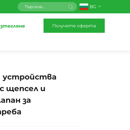
BG
Получете оферта
зтегляне
 устройства
с щепсел и
апан за
треба