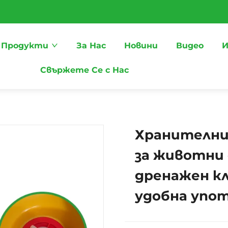
Продукти
За Нас
Новини
Видео
И
Свържете Се с Нас
Хранителни
за животни 
дренажен кл
удобна упо