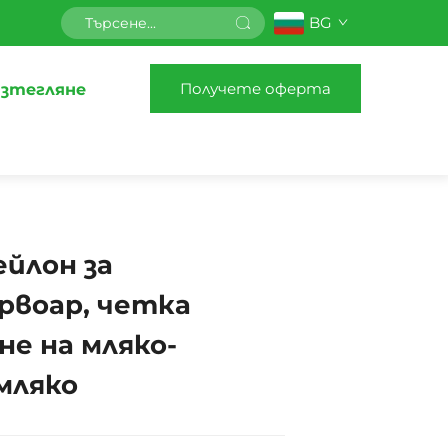
BG
Получете оферта
зтегляне
йлон за
рвоар, четка
не на мляко-
 мляко