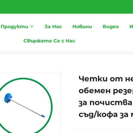
Продукти
За Нас
Новини
Видео
И
Свържете Се с Нас
Четки от не
обемен резе
за почиства
съд/кофа за