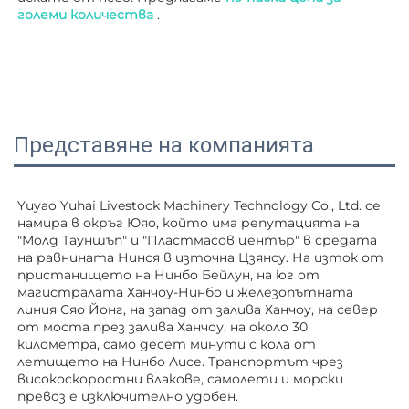
големи количества 
.
Представяне на компанията
Yuyao Yuhai Livestock Machinery Technology Co., Ltd. се 
намира в окръг Юяо, който има репутацията на 
"Молд Тауншъп" и "Пластмасов център" в средата 
на равнината Нинся в източна Цзянсу. На изток от 
пристанището на Нинбо Бейлун, на юг от 
магистралата Ханчоу-Нинбо и железопътната 
линия Сяо Йонг, на запад от залива Ханчоу, на север 
от моста през залива Ханчоу, на около 30 
километра, само десет минути с кола от 
летището на Нинбо Лисе. Транспортът чрез 
високоскоростни влакове, самолети и морски 
превоз е изключително удобен. 