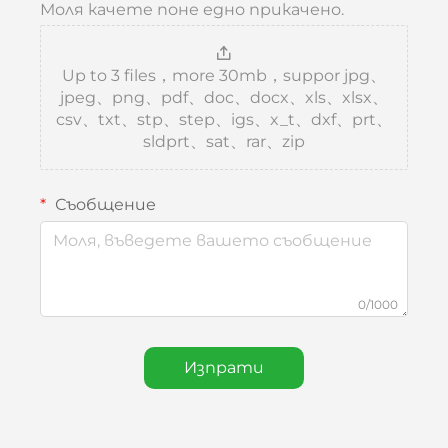
Моля качете поне едно прикачено.
Up to 3 files，more 30mb，suppor jpg、
jpeg、png、pdf、doc、docx、xls、xlsx、
csv、txt、stp、step、igs、x_t、dxf、prt、
sldprt、sat、rar、zip
Съобщение
0/1000
Изпрати