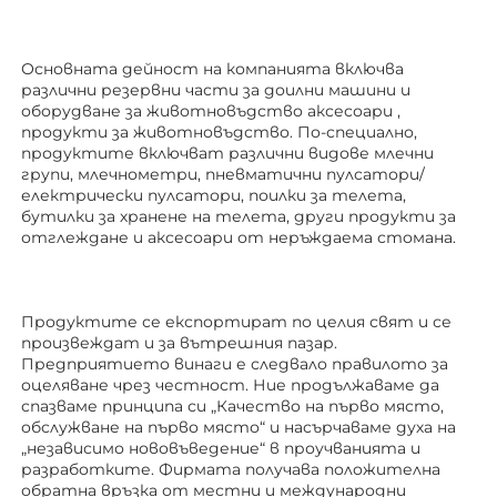
Основната дейност на компанията включва 
различни резервни части за доилни машини и 
оборудване за животновъдство 
аксесоари 
, 
продукти за животновъдство. По-специално, 
продуктите включват различни видове млечни 
групи, млечнометри, пневматични пулсатори/
електрически пулсатори, поилки за телета, 
бутилки за хранене на телета, други продукти за 
отглеждане 
и аксесоари от неръждаема стомана. 
Продуктите се експортират по целия свят и се 
произвеждат и за вътрешния пазар. 
Предприятието винаги е следвало правилото за 
оцеляване чрез честност. Ние продължаваме да 
спазваме принципа си „Качество на първо място, 
обслужване на първо място“ и насърчаваме духа на 
„независимо нововъведение“ в проучванията и 
разработките. Фирмата получава положителна 
обратна връзка от местни и международни 