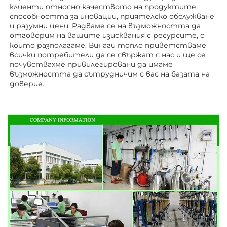
клиенти относно качеството на продуктите, 
способността за иновации, приятелско обслужване 
и разумни цени. Радваме се на възможността да 
отговорим на вашите изисквания с ресурсите, с 
които разполагаме. Винаги топло приветстваме 
всички потребители да се свържат с нас и ще се 
почувствахме привилегировани да имаме 
възможността да сътрудничим с вас на базата на 
доверие. 