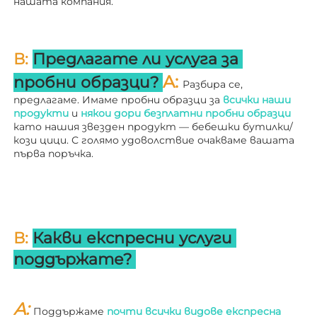
нашата компания. 
В: 
Предлагате ли услуга за 
A: 
пробни образци? 
Разбира се, 
предлагаме. Имаме пробни образци за 
всички наши 
продукти 
и 
някои дори безплатни пробни образци 
като нашия звезден продукт — бебешки бутилки/
кози цици. С голямо удоволствие очакваме вашата 
първа поръчка. 
В: 
Какви експресни услуги 
поддържате? 
A: 
Поддържаме 
почти всички видове експресна 