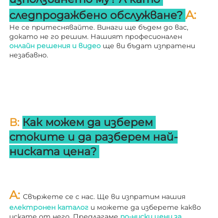
A: 
следпродажбено обслужване? 
Не се притеснявайте. Винаги ще бъдем до вас, 
докато не го решим. Нашият професионален 
онлайн решения и видео 
ще ви бъдат изпратени 
незабавно. 
В: 
Как можем да изберем 
стоките и да разберем най-
ниската цена? 
A: 
Свържете се с нас. Ще ви изпратим нашия 
електронен каталог 
и можете да изберете какво 
искате от него. Предлагаме 
по-ниски цени за 