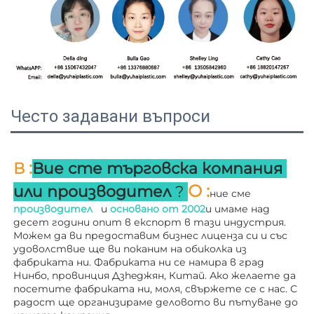
Често задавани въпроси
:
В 
Вие сте търговска компания 
О 
:
или производител 
? 
ние сме 
производител   
и 
основано от 
2002
и имаме над 
десет години опит в експорт в тази индустрия. 
Можем да ви предоставим бизнес лиценза си и със 
удоволствие ще ви поканим на обиколка из 
фабриката ни. 
Фабриката ни се намира в град 
Нинбо, провинция Дзheджян, Китай. Ако желаете да 
посетите фабриката ни, моля, свържете се с нас. С 
радост ще организираме деловото ви пътуване до 