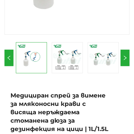
Медициран спрей за вимене
за мляконосни крави с
висяща неръждаема
стоманена дюза за
дезинфекция на цици | 1L/1.5L