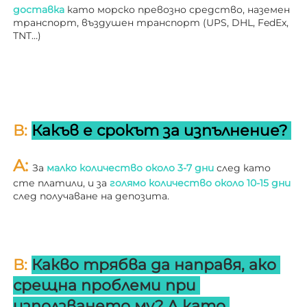
доставка 
като морско превозно средство, наземен 
транспорт, въздушен транспорт (UPS, DHL, FedEx, 
TNT…) 
В: 
Какъв е срокът за изпълнение? 
A: 
За 
малко количество около 3-7 дни 
след като 
сте платили, и за 
голямо количество около 10-15 дни 
след получаване на депозита. 
В: 
Какво трябва да направя, ако 
срещна проблеми при 
използването му? 
Л 
като 