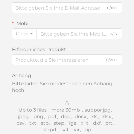
0/100
Mobil
Code
0/16
Erforderliches Produkt
0/200
Anhang
Bitte laden Sie mindestens einen Anhang
hoch
Up to 3 files，more 30mb，suppor jpg、
jpeg、png、pdf、doc、docx、xls、xlsx、
csv、txt、stp、step、igs、x_t、dxf、prt、
sldprt、sat、rar、zip