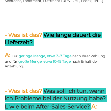
Seefracht, Landfracht, Luftfracht (UPS, DHL, FedEx, TNT...) 
- Was ist das? 
Wie lange dauert die 
Lieferzeit? 
A: 
Für 
geringe Menge, etwa 3–7 Tage 
nach Ihrer Zahlung 
und für 
große Menge, etwa 10–15 Tage 
nach Erhalt der 
Anzahlung. 
- Was ist das? 
Was soll ich tun, wenn 
ich Probleme bei der Nutzung habe? 
A: 
L 
wie beim After-Sales-Service? 