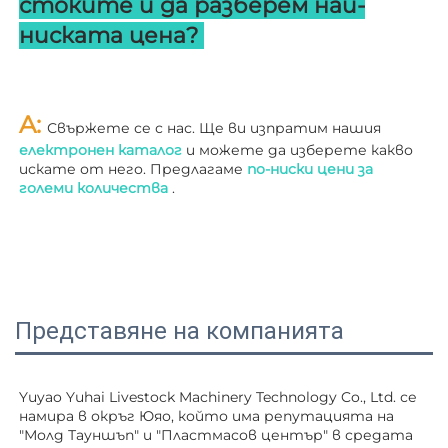
стоките и да разберем най-
ниската цена? 
A: 
Свържете се с нас. Ще ви изпратим нашия 
електронен каталог 
и можете да изберете какво 
искате от него. Предлагаме 
по-ниски цени за 
големи количества 
.
Представяне на компанията
Yuyao Yuhai Livestock Machinery Technology Co., Ltd. се 
намира в окръг Юяо, който има репутацията на 
"Молд Тауншъп" и "Пластмасов център" в средата 