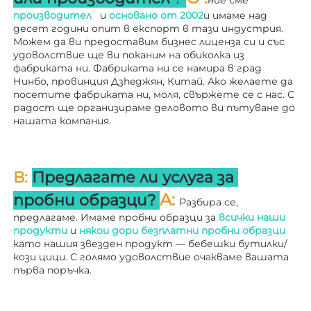
ние сме 
производител   
и 
основано от 
2002
и имаме над 
десет години опит в експорт в тази индустрия. 
Можем да ви предоставим бизнес лиценза си и със 
удоволствие ще ви поканим на обиколка из 
фабриката ни. 
Фабриката ни се намира в град 
Нинбо, провинция Дзheджян, Китай. Ако желаете да 
посетите фабриката ни, моля, свържете се с нас. С 
радост ще организираме деловото ви пътуване до 
нашата компания. 
В: 
Предлагате ли услуга за 
A: 
пробни образци? 
Разбира се, 
предлагаме. Имаме пробни образци за 
всички наши 
продукти 
и 
някои дори безплатни пробни образци 
като нашия звезден продукт — бебешки бутилки/
кози цици. С голямо удоволствие очакваме вашата 
първа поръчка. 