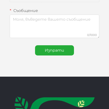
Съобщение
0/1000
Изпрати