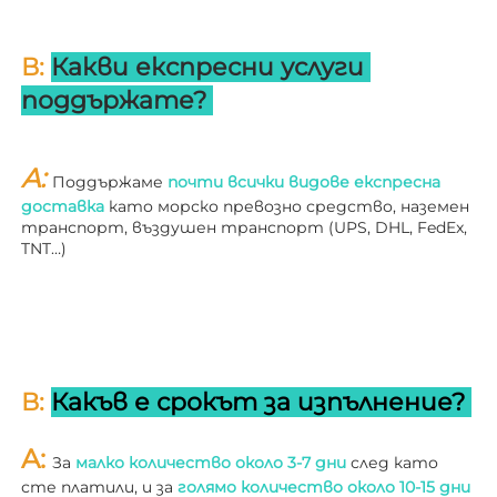
В: 
Какви експресни услуги 
поддържате? 
A: 
Поддържаме 
почти всички видове експресна 
доставка 
като морско превозно средство, наземен 
транспорт, въздушен транспорт (UPS, DHL, FedEx, 
TNT…) 
В: 
Какъв е срокът за изпълнение? 
A: 
За 
малко количество около 3-7 дни 
след като 
сте платили, и за 
голямо количество около 10-15 дни 