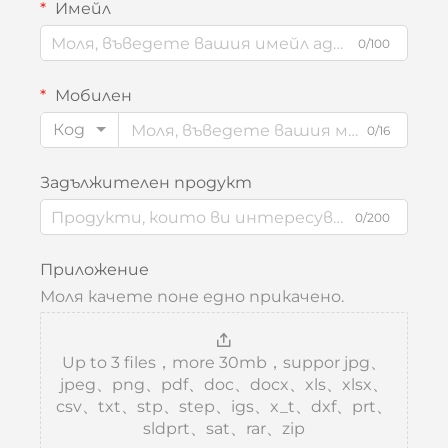
Имейл
0/100
Мобилен
Код
0/16
Задължителен продукт
0/200
Приложение
Моля качете поне едно прикачено.
Up to 3 files，more 30mb，suppor jpg、
jpeg、png、pdf、doc、docx、xls、xlsx、
csv、txt、stp、step、igs、x_t、dxf、prt、
sldprt、sat、rar、zip