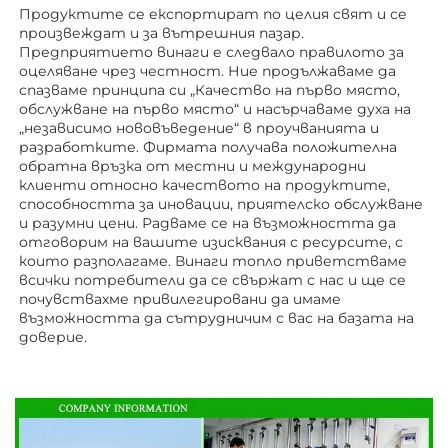
Продуктите се експортират по целия свят и се 
произвеждат и за вътрешния пазар. 
Предприятието винаги е следвало правилото за 
оцеляване чрез честност. Ние продължаваме да 
спазваме принципа си „Качество на първо място, 
обслужване на първо място“ и насърчаваме духа на 
„независимо нововъведение“ в проучванията и 
разработките. Фирмата получава положителна 
обратна връзка от местни и международни 
клиенти относно качеството на продуктите, 
способността за иновации, приятелско обслужване 
и разумни цени. Радваме се на възможността да 
отговорим на вашите изисквания с ресурсите, с 
които разполагаме. Винаги топло приветстваме 
всички потребители да се свържат с нас и ще се 
почувствахме привилегировани да имаме 
възможността да сътрудничим с вас на базата на 
доверие. 