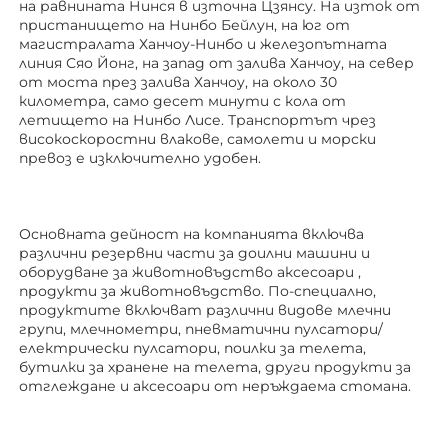
на равнината Нинся в източна Цзянсу. На изток от 
пристанището на Нинбо Бейлун, на юг от 
магистралата Ханчоу-Нинбо и железопътната 
линия Сяо Йонг, на запад от залива Ханчоу, на север 
от моста през залива Ханчоу, на около 30 
километра, само десет минути с кола от 
летището на Нинбо Лисе. Транспортът чрез 
високоскоростни влакове, самолети и морски 
превоз е изключително удобен. 
Основната дейност на компанията включва 
различни резервни части за доилни машини и 
оборудване за животновъдство 
аксесоари 
, 
продукти за животновъдство. По-специално, 
продуктите включват различни видове млечни 
групи, млечнометри, пневматични пулсатори/
електрически пулсатори, поилки за телета, 
бутилки за хранене на телета, други продукти за 
отглеждане 
и аксесоари от неръждаема стомана. 