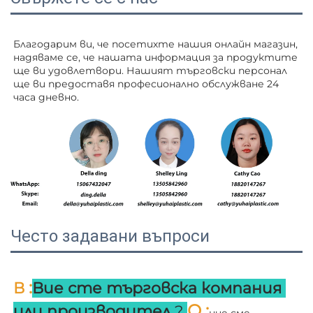
Благодарим ви, че посетихте нашия онлайн магазин, 
надяваме се, че нашата информация за продуктите 
ще ви удовлетвори. Нашият търговски персонал 
ще ви 
предоставя професионално обслужване 24 
часа дневно. 
Често задавани въпроси
:
В 
Вие сте търговска компания 
О 
:
или производител 
? 