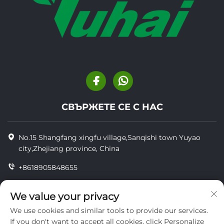
СВЪРЖЕТЕ СЕ С НАС
No.15 Shangfang xingfu village,Sanqishi town Yuyao
city,Zhejiang province, China
+8618905848655
+86-18905848655
We value your privacy
[email protected]
We use cookies and similar tools to provide our services.
If you don't want to accept all cookies, click Personalize