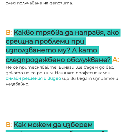
след получаване на депозита. 
В: 
Какво трябва да направя, ако 
срещна проблеми при 
използването му? 
Л 
като 
A: 
следпродажбено обслужване? 
Не се притеснявайте. Винаги ще бъдем до вас, 
докато не го решим. Нашият професионален 
онлайн решения и видео 
ще ви бъдат изпратени 
незабавно. 
В: 
Как можем да изберем 