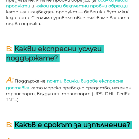
предлагаме. Имаме пробни образци за 
всички наши 
продукти 
и 
някои дори безплатни пробни образци 
като нашия звезден продукт — бебешки бутилки/
кози цици. С голямо удоволствие очакваме вашата 
първа поръчка. 
В: 
Какви експресни услуги 
поддържате? 
A: 
Поддържаме 
почти всички видове експресна 
доставка 
като морско превозно средство, наземен 
транспорт, въздушен транспорт (UPS, DHL, FedEx, 
TNT…) 
В: 
Какъв е срокът за изпълнение? 