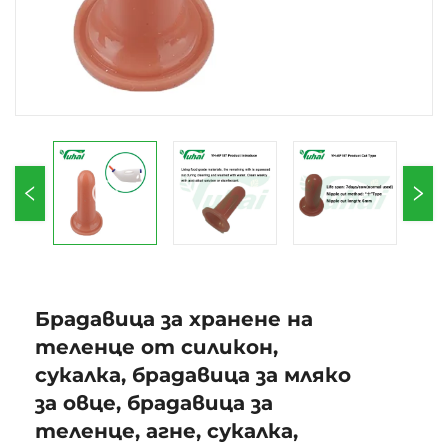
Брадавица за хранене на
теленце от силикон,
сукалка, брадавица за мляко
за овце, брадавица за
теленце, агне, сукалка,