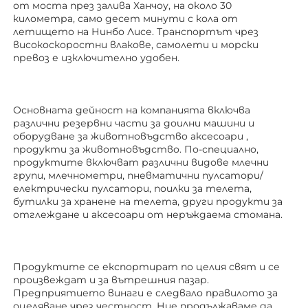
от моста през залива Ханчоу, на около 30 
километра, само десет минути с кола от 
летището на Нинбо Лисе. Транспортът чрез 
високоскоростни влакове, самолети и морски 
превоз е изключително удобен. 
Основната дейност на компанията включва 
различни резервни части за доилни машини и 
оборудване за животновъдство 
аксесоари 
, 
продукти за животновъдство. По-специално, 
продуктите включват различни видове млечни 
групи, млечнометри, пневматични пулсатори/
електрически пулсатори, поилки за телета, 
бутилки за хранене на телета, други продукти за 
отглеждане 
и аксесоари от неръждаема стомана. 
Продуктите се експортират по целия свят и се 
произвеждат и за вътрешния пазар. 
Предприятието винаги е следвало правилото за 
оцеляване чрез честност. Ние продължаваме да 