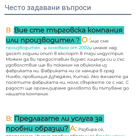
Често задавани въпроси
:
В 
Вие сте търговска компания 
О 
:
или производител 
? 
ние сме 
производител   
и 
основано от 
2002
и имаме над 
десет години опит в експорт в тази индустрия. 
Можем да ви предоставим бизнес лиценза си и със 
удоволствие ще ви поканим на обиколка из 
фабриката ни. 
Фабриката ни се намира в град 
Нинбо, провинция Дзheджян, Китай. Ако желаете да 
посетите фабриката ни, моля, свържете се с нас. С 
радост ще организираме деловото ви пътуване до 
нашата компания. 
В: 
Предлагате ли услуга за 
A: 
пробни образци? 
Разбира се, 