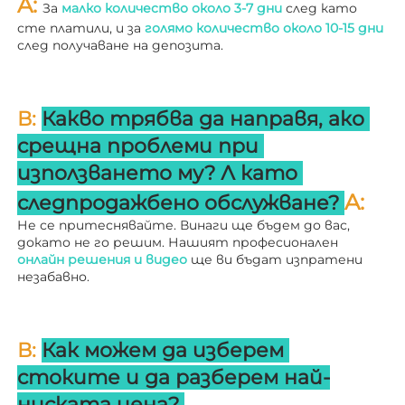
A: 
За 
малко количество около 3-7 дни 
след като 
сте платили, и за 
голямо количество около 10-15 дни 
след получаване на депозита. 
В: 
Какво трябва да направя, ако 
срещна проблеми при 
използването му? 
Л 
като 
A: 
следпродажбено обслужване? 
Не се притеснявайте. Винаги ще бъдем до вас, 
докато не го решим. Нашият професионален 
онлайн решения и видео 
ще ви бъдат изпратени 
незабавно. 
В: 
Как можем да изберем 
стоките и да разберем най-
ниската цена? 