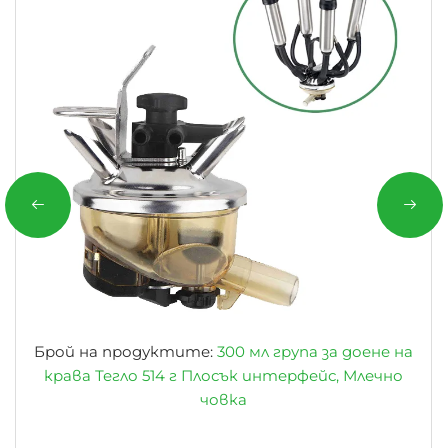
Брой на продуктите:
300 мл група за доене на
крава Тегло 514 г Плосък интерфейс, Млечно
човка