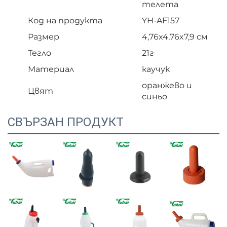
телета
Код на продукта
YH-AF157
Размер
4,76x4,76x7,9 см
Тегло
21г
Материал
каучук
оранжево и
Цвят
синьо
СВЪРЗАН ПРОДУКТ