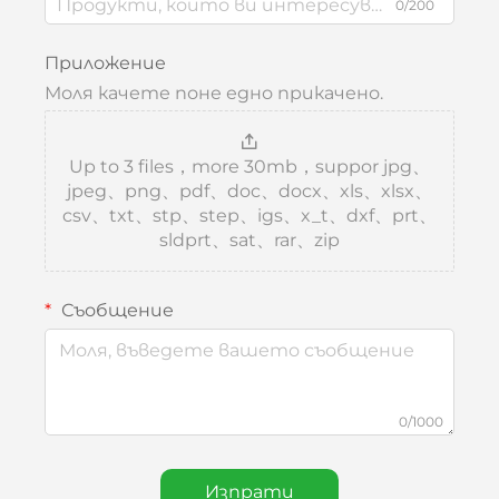
0/200
Приложение
Моля качете поне едно прикачено.
Up to 3 files，more 30mb，suppor jpg、
jpeg、png、pdf、doc、docx、xls、xlsx、
csv、txt、stp、step、igs、x_t、dxf、prt、
sldprt、sat、rar、zip
Съобщение
0/1000
Изпрати