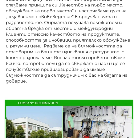
спазваме принципа си „Качество на първо място, 
обслужване на първо място“ и насърчаваме духа на 
„независимо нововъведение“ в проучванията и 
разработките. Фирмата получава положителна 
обратна връзка от местни и международни 
клиенти относно качеството на продуктите, 
способността за иновации, приятелско обслужване 
и разумни цени. Радваме се на възможността да 
отговорим на вашите изисквания с ресурсите, с 
които разполагаме. Винаги топло приветстваме 
всички потребители да се свържат с нас и ще се 
почувствахме привилегировани да имаме 
възможността да сътрудничим с вас на базата на 
доверие. 