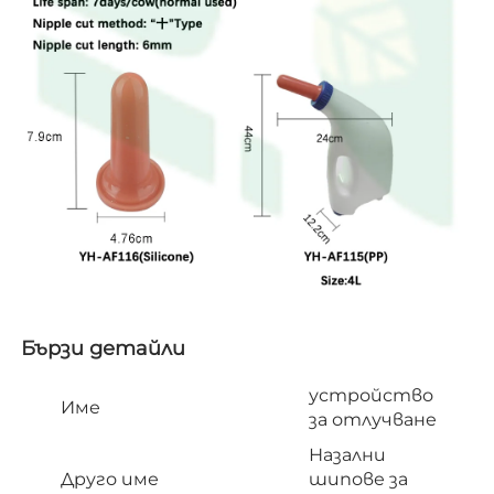
Бързи детайли   
устройство
Име
за отлучване
Назални
Друго име
шипове за