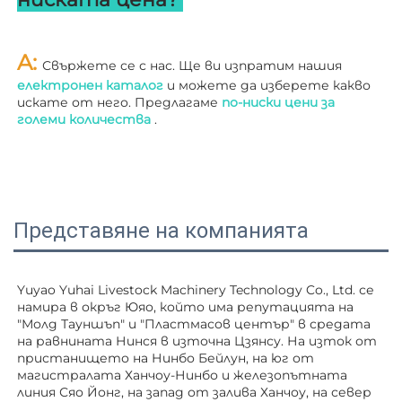
A: 
Свържете се с нас. Ще ви изпратим нашия 
електронен каталог 
и можете да изберете какво 
искате от него. Предлагаме 
по-ниски цени за 
големи количества 
.
Представяне на компанията
Yuyao Yuhai Livestock Machinery Technology Co., Ltd. се 
намира в окръг Юяо, който има репутацията на 
"Молд Тауншъп" и "Пластмасов център" в средата 
на равнината Нинся в източна Цзянсу. На изток от 
пристанището на Нинбо Бейлун, на юг от 
магистралата Ханчоу-Нинбо и железопътната 
линия Сяо Йонг, на запад от залива Ханчоу, на север 