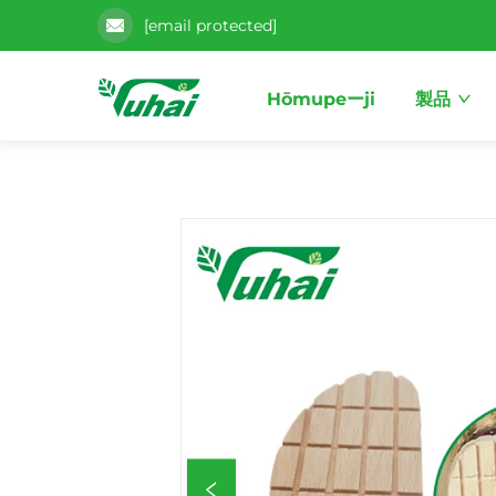
[email protected]
Hōmupeーji
製品