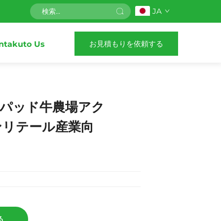
JA
お見積もりを依頼する
ntakuto Us
蹄パッド牛農場アク
ンリテール産業向
る