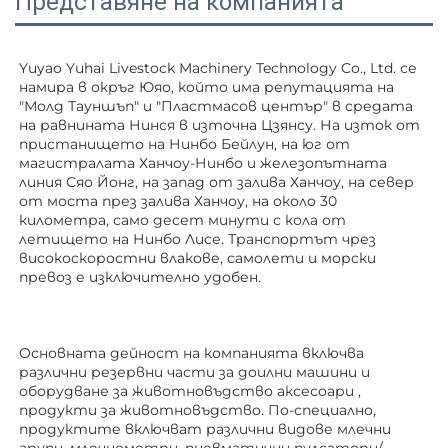
Представяне на компанията
Yuyao Yuhai Livestock Machinery Technology Co., Ltd. се 
намира в окръг Юяо, който има репутацията на 
"Молд Тауншъп" и "Пластмасов център" в средата 
на равнината Нинся в източна Цзянсу. На изток от 
пристанището на Нинбо Бейлун, на юг от 
магистралата Ханчоу-Нинбо и железопътната 
линия Сяо Йонг, на запад от залива Ханчоу, на север 
от моста през залива Ханчоу, на около 30 
километра, само десет минути с кола от 
летището на Нинбо Лисе. Транспортът чрез 
високоскоростни влакове, самолети и морски 
превоз е изключително удобен. 
Основната дейност на компанията включва 
различни резервни части за доилни машини и 
оборудване за животновъдство 
аксесоари 
, 
продукти за животновъдство. По-специално, 
продуктите включват различни видове млечни 
групи, млечнометри, пневматични пулсатори/