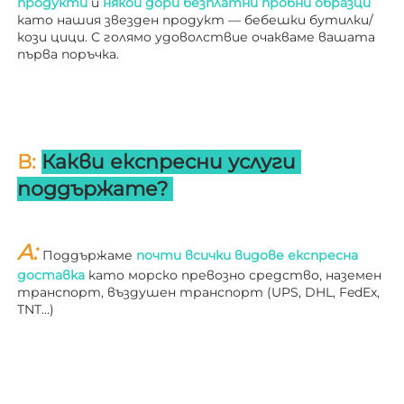
продукти 
и 
някои дори безплатни пробни образци 
като нашия звезден продукт — бебешки бутилки/
кози цици. С голямо удоволствие очакваме вашата 
първа поръчка. 
В: 
Какви експресни услуги 
поддържате? 
A: 
Поддържаме 
почти всички видове експресна 
доставка 
като морско превозно средство, наземен 
транспорт, въздушен транспорт (UPS, DHL, FedEx, 
TNT…) 