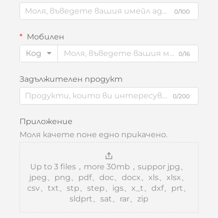
0/100
Мобилен
Код
0/16
Задължителен продукт
0/200
Приложение
Моля качете поне едно прикачено.
Up to 3 files，more 30mb，suppor jpg、
jpeg、png、pdf、doc、docx、xls、xlsx、
csv、txt、stp、step、igs、x_t、dxf、prt、
sldprt、sat、rar、zip