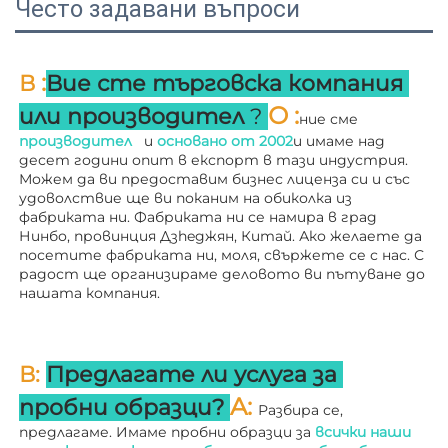
Често задавани въпроси
:
В 
Вие сте търговска компания 
О 
:
или производител 
? 
ние сме 
производител   
и 
основано от 
2002
и имаме над 
десет години опит в експорт в тази индустрия. 
Можем да ви предоставим бизнес лиценза си и със 
удоволствие ще ви поканим на обиколка из 
фабриката ни. 
Фабриката ни се намира в град 
Нинбо, провинция Дзheджян, Китай. Ако желаете да 
посетите фабриката ни, моля, свържете се с нас. С 
радост ще организираме деловото ви пътуване до 
нашата компания. 
В: 
Предлагате ли услуга за 
A: 
пробни образци? 
Разбира се, 
предлагаме. Имаме пробни образци за 
всички наши 