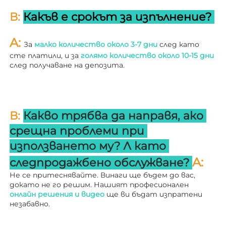
В: 
Какъв е срокът за изпълнение? 
A: 
За 
малко количество около 3-7 дни 
след като 
сте платили, и за 
голямо количество около 10-15 дни 
след получаване на депозита. 
В: 
Какво трябва да направя, ако 
срещна проблеми при 
използването му? 
Л 
като 
A: 
следпродажбено обслужване? 
Не се притеснявайте. Винаги ще бъдем до вас, 
докато не го решим. Нашият професионален 
онлайн решения и видео 
ще ви бъдат изпратени 
незабавно. 