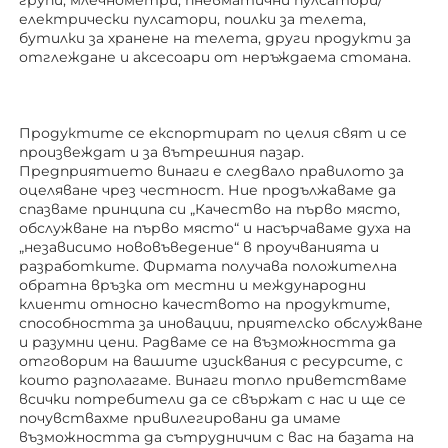
електрически пулсатори, поилки за телета, 
бутилки за хранене на телета, други продукти за 
отглеждане 
и аксесоари от неръждаема стомана. 
Продуктите се експортират по целия свят и се 
произвеждат и за вътрешния пазар. 
Предприятието винаги е следвало правилото за 
оцеляване чрез честност. Ние продължаваме да 
спазваме принципа си „Качество на първо място, 
обслужване на първо място“ и насърчаваме духа на 
„независимо нововъведение“ в проучванията и 
разработките. Фирмата получава положителна 
обратна връзка от местни и международни 
клиенти относно качеството на продуктите, 
способността за иновации, приятелско обслужване 
и разумни цени. Радваме се на възможността да 
отговорим на вашите изисквания с ресурсите, с 
които разполагаме. Винаги топло приветстваме 
всички потребители да се свържат с нас и ще се 
почувствахме привилегировани да имаме 
възможността да сътрудничим с вас на базата на 