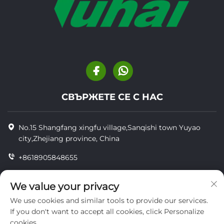
СВЪРЖЕТЕ СЕ С НАС
No.15 Shangfang xingfu village,Sanqishi town Yuyao
city,Zhejiang province, China
+8618905848655
+86-18905848655
We value your privacy
[email protected]
We use cookies and similar tools to provide our services.
If you don't want to accept all cookies, click Personalize
cookies.