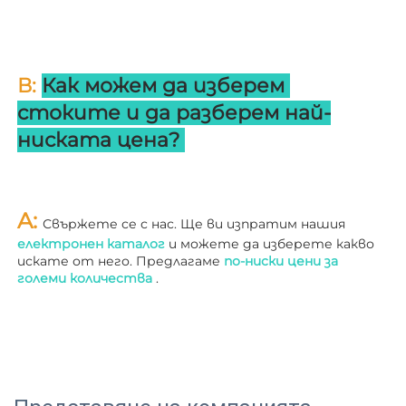
В: 
Как можем да изберем 
стоките и да разберем най-
ниската цена? 
A: 
Свържете се с нас. Ще ви изпратим нашия 
електронен каталог 
и можете да изберете какво 
искате от него. Предлагаме 
по-ниски цени за 
големи количества 
.