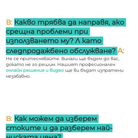
В: 
Какво трябва да направя, ако 
срещна проблеми при 
използването му? 
Л 
като 
A: 
следпродажбено обслужване? 
Не се притеснявайте. Винаги ще бъдем до вас, 
докато не го решим. Нашият професионален 
онлайн решения и видео 
ще ви бъдат изпратени 
незабавно. 
В: 
Как можем да изберем 
стоките и да разберем най-
ниската цена? 