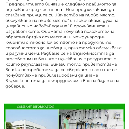
Предприятието винаги е следвало правилото за 
оцеляване чрез честност. Ние продължаваме да 
спазваме принципа си „Качество на първо място, 
обслужване на първо място“ и насърчаваме духа на 
„независимо нововъведение“ в проучванията и 
разработките. Фирмата получава положителна 
обратна връзка от местни и международни 
клиенти относно качеството на продуктите, 
способността за иновации, приятелско обслужване 
и разумни цени. Радваме се на възможността да 
отговорим на вашите изисквания с ресурсите, с 
които разполагаме. Винаги топло приветстваме 
всички потребители да се свържат с нас и ще се 
почувствахме привилегировани да имаме 
възможността да сътрудничим с вас на базата на 
доверие. 