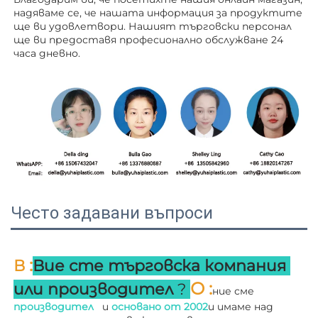
надяваме се, че нашата информация за продуктите 
ще ви удовлетвори. Нашият търговски персонал 
ще ви 
предоставя професионално обслужване 24 
часа дневно. 
Често задавани въпроси
:
В 
Вие сте търговска компания 
О 
:
или производител 
? 
ние сме 
производител   
и 
основано от 
2002
и имаме над 