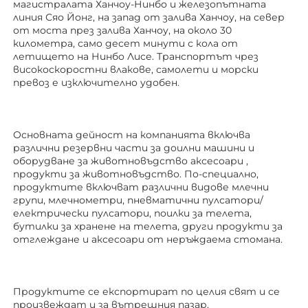
магистралата Ханчоу-Нинбо и железопътната 
линия Сяо Йонг, на запад от залива Ханчоу, на север 
от моста през залива Ханчоу, на около 30 
километра, само десет минути с кола от 
летището на Нинбо Лисе. Транспортът чрез 
високоскоростни влакове, самолети и морски 
превоз е изключително удобен. 
Основната дейност на компанията включва 
различни резервни части за доилни машини и 
оборудване за животновъдство 
аксесоари 
, 
продукти за животновъдство. По-специално, 
продуктите включват различни видове млечни 
групи, млечнометри, пневматични пулсатори/
електрически пулсатори, поилки за телета, 
бутилки за хранене на телета, други продукти за 
отглеждане 
и аксесоари от неръждаема стомана. 
Продуктите се експортират по целия свят и се 
произвеждат и за вътрешния пазар. 