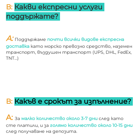
В: 
Какви експресни услуги 
поддържате? 
A: 
Поддържаме 
почти всички видове експресна 
доставка 
като морско превозно средство, наземен 
транспорт, въздушен транспорт (UPS, DHL, FedEx, 
TNT…) 
В: 
Какъв е срокът за изпълнение? 
A: 
За 
малко количество около 3-7 дни 
след като 
сте платили, и за 
голямо количество около 10-15 дни 
след получаване на депозита. 