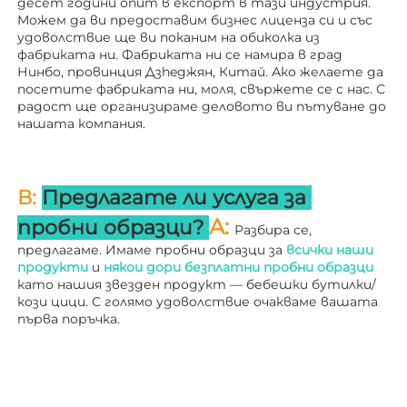
десет години опит в експорт в тази индустрия. 
Можем да ви предоставим бизнес лиценза си и със 
удоволствие ще ви поканим на обиколка из 
фабриката ни. 
Фабриката ни се намира в град 
Нинбо, провинция Дзheджян, Китай. Ако желаете да 
посетите фабриката ни, моля, свържете се с нас. С 
радост ще организираме деловото ви пътуване до 
нашата компания. 
В: 
Предлагате ли услуга за 
A: 
пробни образци? 
Разбира се, 
предлагаме. Имаме пробни образци за 
всички наши 
продукти 
и 
някои дори безплатни пробни образци 
като нашия звезден продукт — бебешки бутилки/
кози цици. С голямо удоволствие очакваме вашата 
първа поръчка. 