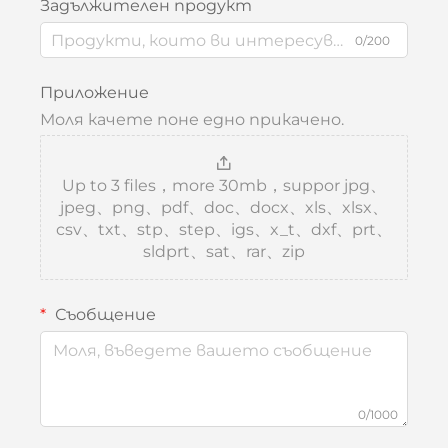
Задължителен продукт
0/200
Приложение
Моля качете поне едно прикачено.
Up to 3 files，more 30mb，suppor jpg、
jpeg、png、pdf、doc、docx、xls、xlsx、
csv、txt、stp、step、igs、x_t、dxf、prt、
sldprt、sat、rar、zip
Съобщение
0/1000