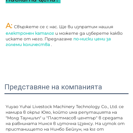
A: 
Свържете се с нас. Ще ви изпратим нашия 
електронен каталог 
и можете да изберете какво 
искате от него. Предлагаме 
по-ниски цени за 
големи количества 
.
Представяне на компанията
Yuyao Yuhai Livestock Machinery Technology Co., Ltd. се 
намира в окръг Юяо, който има репутацията на 
"Молд Тауншъп" и "Пластмасов център" в средата 
на равнината Нинся в източна Цзянсу. На изток от 
пристанището на Нинбо Бейлун, на юг от 