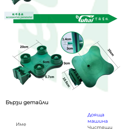
Бързи детайли   
Дояща
машина
Име
Чистящи