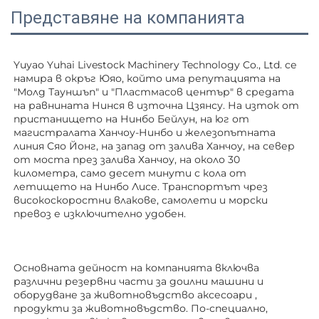
Представяне на компанията
Yuyao Yuhai Livestock Machinery Technology Co., Ltd. се 
намира в окръг Юяо, който има репутацията на 
"Молд Тауншъп" и "Пластмасов център" в средата 
на равнината Нинся в източна Цзянсу. На изток от 
пристанището на Нинбо Бейлун, на юг от 
магистралата Ханчоу-Нинбо и железопътната 
линия Сяо Йонг, на запад от залива Ханчоу, на север 
от моста през залива Ханчоу, на около 30 
километра, само десет минути с кола от 
летището на Нинбо Лисе. Транспортът чрез 
високоскоростни влакове, самолети и морски 
превоз е изключително удобен. 
Основната дейност на компанията включва 
различни резервни части за доилни машини и 
оборудване за животновъдство 
аксесоари 
, 
продукти за животновъдство. По-специално, 