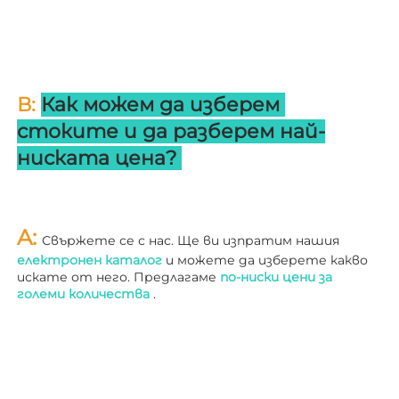
В: 
Как можем да изберем 
стоките и да разберем най-
ниската цена? 
A: 
Свържете се с нас. Ще ви изпратим нашия 
електронен каталог 
и можете да изберете какво 
искате от него. Предлагаме 
по-ниски цени за 
големи количества 
.