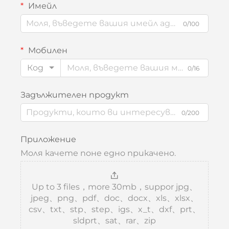
Имейл
0/100
Мобилен
Код
0/16
Задължителен продукт
0/200
Приложение
Моля качете поне едно прикачено.
Up to 3 files，more 30mb，suppor jpg、
jpeg、png、pdf、doc、docx、xls、xlsx、
csv、txt、stp、step、igs、x_t、dxf、prt、
sldprt、sat、rar、zip