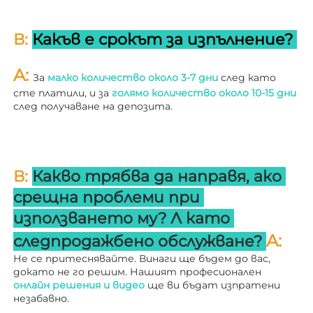
В: 
Какъв е срокът за изпълнение? 
A: 
За 
малко количество около 3-7 дни 
след като 
сте платили, и за 
голямо количество около 10-15 дни 
след получаване на депозита. 
В: 
Какво трябва да направя, ако 
срещна проблеми при 
използването му? 
Л 
като 
A: 
следпродажбено обслужване? 
Не се притеснявайте. Винаги ще бъдем до вас, 
докато не го решим. Нашият професионален 
онлайн решения и видео 
ще ви бъдат изпратени 
незабавно. 