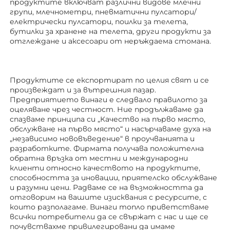
продуктите включват различни видове млечни 
групи, млечнометри, пневматични пулсатори/
електрически пулсатори, поилки за телета, 
бутилки за хранене на телета, други продукти за 
отглеждане 
и аксесоари от неръждаема стомана. 
Продуктите се експортират по целия свят и се 
произвеждат и за вътрешния пазар. 
Предприятието винаги е следвало правилото за 
оцеляване чрез честност. Ние продължаваме да 
спазваме принципа си „Качество на първо място, 
обслужване на първо място“ и насърчаваме духа на 
„независимо нововъведение“ в проучванията и 
разработките. Фирмата получава положителна 
обратна връзка от местни и международни 
клиенти относно качеството на продуктите, 
способността за иновации, приятелско обслужване 
и разумни цени. Радваме се на възможността да 
отговорим на вашите изисквания с ресурсите, с 
които разполагаме. Винаги топло приветстваме 
всички потребители да се свържат с нас и ще се 
почувствахме привилегировани да имаме 