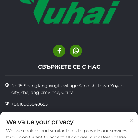
СВЪРЖЕТЕ СЕ С НАС
No.15 Shangfang xingfu village,Sanqishi town Yuyao
city,Zhejiang province, China
+8618905848655
+86-18905848655
We value your privacy
[email protected]
We use cookies and similar tools to provide our services.
If you don't want to accept all cookies, click Personalize