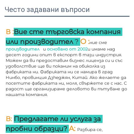
Често задавани въпроси
:
В 
Вие сте търговска компания 
О 
:
или производител 
? 
ние сме 
производител   
и 
основано от 
2002
и имаме над 
десет години опит в експорт в тази индустрия. 
Можем да ви предоставим бизнес лиценза си и със 
удоволствие ще ви поканим на обиколка из 
фабриката ни. 
Фабриката ни се намира в град 
Нинбо, провинция Дзheджян, Китай. Ако желаете да 
посетите фабриката ни, моля, свържете се с нас. С 
радост ще организираме деловото ви пътуване до 
нашата компания. 
В: 
Предлагате ли услуга за 
A: 
пробни образци? 
Разбира се, 