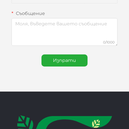
Съобщение
0/1000
Изпрати