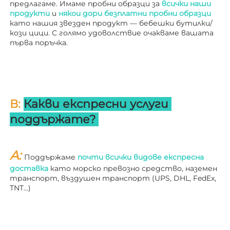
предлагаме. Имаме пробни образци за 
всички наши 
продукти 
и 
някои дори безплатни пробни образци 
като нашия звезден продукт — бебешки бутилки/
кози цици. С голямо удоволствие очакваме вашата 
първа поръчка. 
В: 
Какви експресни услуги 
поддържате? 
A: 
Поддържаме 
почти всички видове експресна 
доставка 
като морско превозно средство, наземен 
транспорт, въздушен транспорт (UPS, DHL, FedEx, 
TNT…) 