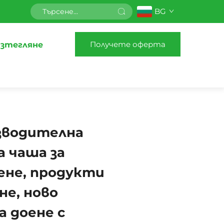
BG
Получете оферта
зтегляне
зводителна
 чаша за
ене, продукти
не, ново
а доене с