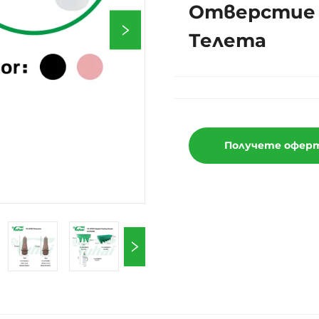
Отверстие /
Телета
Получете офер