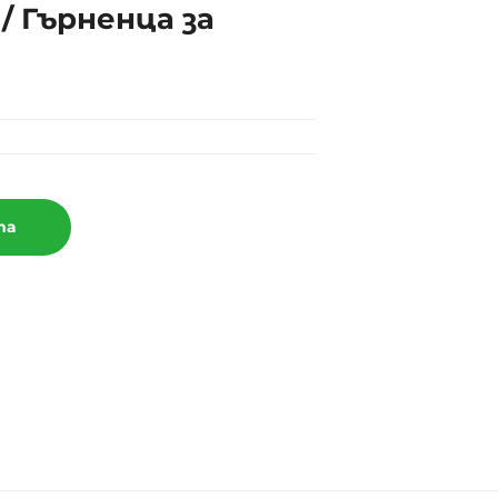
 Гърненца за
та