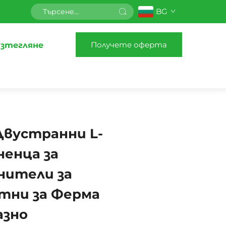
BG
Получете оферта
зтегляне
 Двустранни L-
ненца за
нители за
тни за Ферма
азно