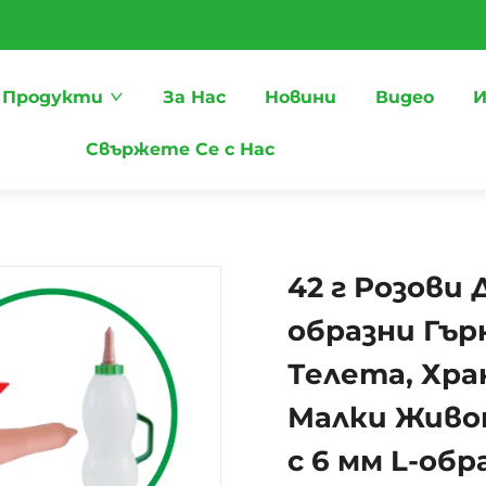
Продукти
За Нас
Новини
Видео
И
Свържете Се с Нас
42 г Розови
образни Гър
Телета, Хра
Малки Живо
с 6 мм L-обр