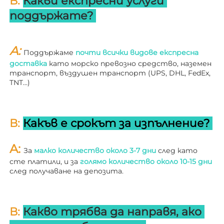
В: 
Какви експресни услуги 
поддържате? 
A: 
Поддържаме 
почти всички видове експресна 
доставка 
като морско превозно средство, наземен 
транспорт, въздушен транспорт (UPS, DHL, FedEx, 
TNT…) 
В: 
Какъв е срокът за изпълнение? 
A: 
За 
малко количество около 3-7 дни 
след като 
сте платили, и за 
голямо количество около 10-15 дни 
след получаване на депозита. 
В: 
Какво трябва да направя, ако 