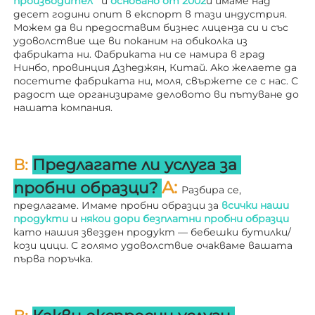
производител   
и 
основано от 
2002
и имаме над 
десет години опит в експорт в тази индустрия. 
Можем да ви предоставим бизнес лиценза си и със 
удоволствие ще ви поканим на обиколка из 
фабриката ни. 
Фабриката ни се намира в град 
Нинбо, провинция Дзheджян, Китай. Ако желаете да 
посетите фабриката ни, моля, свържете се с нас. С 
радост ще организираме деловото ви пътуване до 
нашата компания. 
В: 
Предлагате ли услуга за 
A: 
пробни образци? 
Разбира се, 
предлагаме. Имаме пробни образци за 
всички наши 
продукти 
и 
някои дори безплатни пробни образци 
като нашия звезден продукт — бебешки бутилки/
кози цици. С голямо удоволствие очакваме вашата 
първа поръчка. 