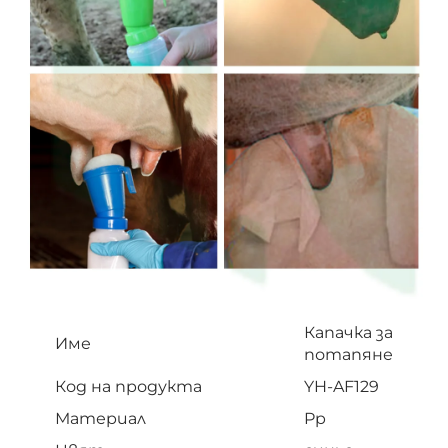
Капачка за
Име
потапяне
Код на продукта
YH-AF129
Материал
Pp