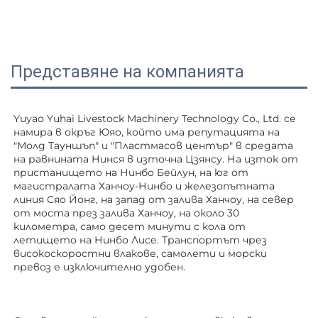
Представяне на компанията
Yuyao Yuhai Livestock Machinery Technology Co., Ltd. се 
намира в окръг Юяо, който има репутацията на 
"Молд Тауншъп" и "Пластмасов център" в средата 
на равнината Нинся в източна Цзянсу. На изток от 
пристанището на Нинбо Бейлун, на юг от 
магистралата Ханчоу-Нинбо и железопътната 
линия Сяо Йонг, на запад от залива Ханчоу, на север 
от моста през залива Ханчоу, на около 30 
километра, само десет минути с кола от 
летището на Нинбо Лисе. Транспортът чрез 
високоскоростни влакове, самолети и морски 
превоз е изключително удобен. 