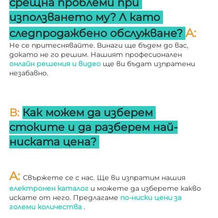
срещна проблеми при 
използването му? 
Л 
като 
A: 
следпродажбено обслужване? 
Не се притеснявайте. Винаги ще бъдем до вас, 
докато не го решим. Нашият професионален 
онлайн решения и видео 
ще ви бъдат изпратени 
незабавно. 
В: 
Как можем да изберем 
стоките и да разберем най-
ниската цена? 
A: 
Свържете се с нас. Ще ви изпратим нашия 
електронен каталог 
и можете да изберете какво 
искате от него. Предлагаме 
по-ниски цени за 
големи количества 
.