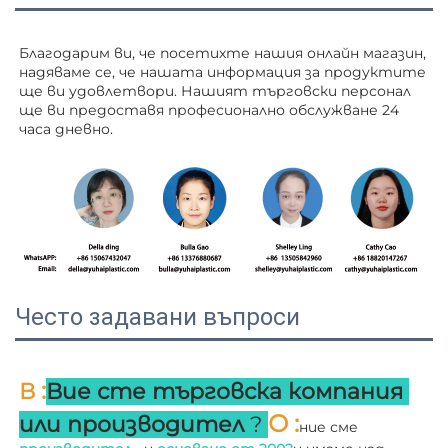
Благодарим ви, че посетихте нашия онлайн магазин, 
надяваме се, че нашата информация за продуктите 
ще ви удовлетвори. Нашият търговски персонал 
ще ви 
предоставя професионално обслужване 24 
часа дневно. 
Често задавани въпроси
:
В 
Вие сте търговска компания 
О 
:
или производител 
? 
ние сме 