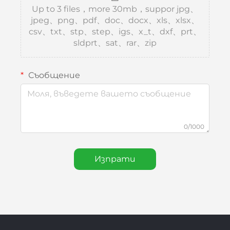
Up to 3 files，more 30mb，suppor jpg、
jpeg、png、pdf、doc、docx、xls、xlsx、
csv、txt、stp、step、igs、x_t、dxf、prt、
sldprt、sat、rar、zip
Съобщение
0/1000
Изпрати