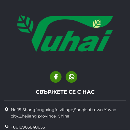
СВЪРЖЕТЕ СЕ С НАС
No.15 Shangfang xingfu village,Sanqishi town Yuyao
city,Zhejiang province, China
+8618905848655