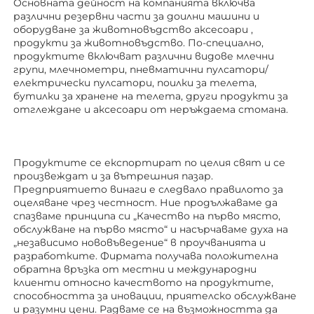
Основната дейност на компанията включва 
различни резервни части за доилни машини и 
оборудване за животновъдство 
аксесоари 
, 
продукти за животновъдство. По-специално, 
продуктите включват различни видове млечни 
групи, млечнометри, пневматични пулсатори/
електрически пулсатори, поилки за телета, 
бутилки за хранене на телета, други продукти за 
отглеждане 
и аксесоари от неръждаема стомана. 
Продуктите се експортират по целия свят и се 
произвеждат и за вътрешния пазар. 
Предприятието винаги е следвало правилото за 
оцеляване чрез честност. Ние продължаваме да 
спазваме принципа си „Качество на първо място, 
обслужване на първо място“ и насърчаваме духа на 
„независимо нововъведение“ в проучванията и 
разработките. Фирмата получава положителна 
обратна връзка от местни и международни 
клиенти относно качеството на продуктите, 
способността за иновации, приятелско обслужване 
и разумни цени. Радваме се на възможността да 