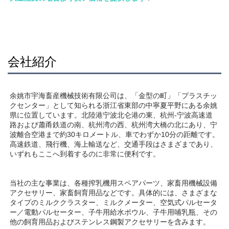
会社紹介
余姚市宇海畜産機械技術有限公司は、「金型の町」「プラスチッ
クセンター」として知られる浙江省東部の中寧夏平野にある余姚
県に位置しています。北陸港宁波北仑港の東、杭州-宁波高速道
路および蕭甬鉄道の南、杭州湾の西、杭州湾大橋の北にあり、宁
波離合空港まで約30キロメートル、車でわずか10分の距離です。
高速鉄道、飛行機、海上輸送など、交通手段はさまざまであり、
いずれもここへ到着するのに非常に便利です。 
当社の主な事業は、各種搾乳機用スペアパーツ、家畜用機械設備
アクセサリー、家畜飼育用品などです。具体的には、さまざまな
タイプのミルククラスター、ミルクメーター、空気式パルセータ
ー／電動パルセーター、子牛用給水ボウル、子牛用哺乳瓶、その
他の飼育用品およびステンレス鋼製アクセサリーを含みます。 