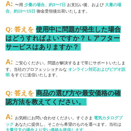
A: 
〜用 
少量の場合、約3〜7日 
お支払い後、および 
大量の場
合、約10〜15日 
御金受領後出荷いたします。 
Q: 答えを 
使用中に問題が発生した場合
はどうすればよいですか？ 
L 
アフター
サービスはありますか？ 
A: 
ご安心ください。問題が解決するまで常にサポートいたしま
す。当社のプロフェッショナルな 
オンライン対応およびビデオ説
明 
をすぐに送信いたします。 
Q: 答えを 
商品の選び方や最安価格の確
認方法を教えてください。 
A: 
お気軽にお問い合わせください。すぐさま 
電気カタログブ
ック 
あなたに提供し、そこから希望のものを選べます。当社は 
大量注文の場合より安い価格を提供します 
.