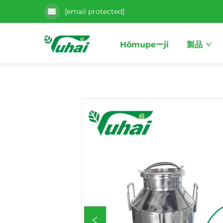
[email protected]
Hōmupeーji
製品