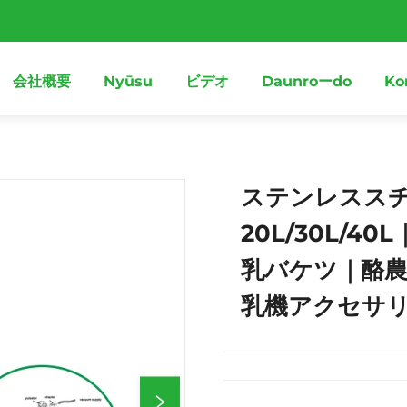
会社概要
Nyūsu
ビデオ
Daunroーdo
Ko
ステンレスス
20L/30L/4
乳バケツ｜酪農
乳機アクセサ