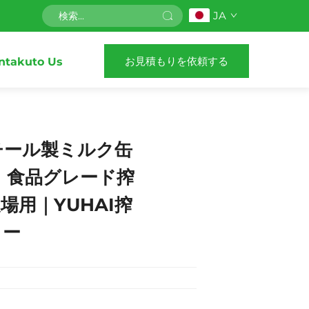
JA
お見積もりを依頼する
ntakuto Us
チール製ミルク缶
0L｜食品グレード搾
場用｜YUHAI搾
リー