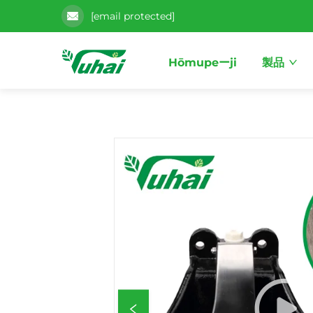
[email protected]
Hōmupeーji
製品