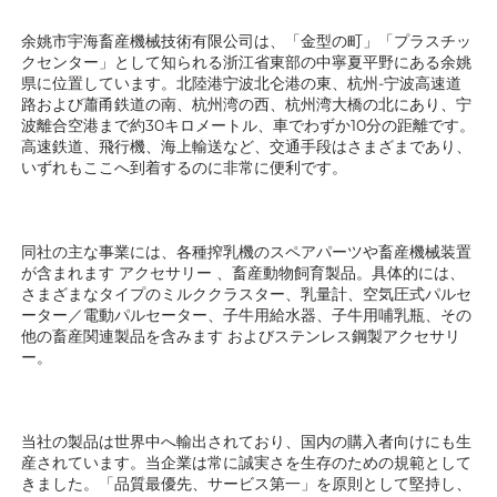
余姚市宇海畜産機械技術有限公司は、「金型の町」「プラスチッ
クセンター」として知られる浙江省東部の中寧夏平野にある余姚
県に位置しています。北陸港宁波北仑港の東、杭州-宁波高速道
路および蕭甬鉄道の南、杭州湾の西、杭州湾大橋の北にあり、宁
波離合空港まで約30キロメートル、車でわずか10分の距離です。
高速鉄道、飛行機、海上輸送など、交通手段はさまざまであり、
いずれもここへ到着するのに非常に便利です。 
同社の主な事業には、各種搾乳機のスペアパーツや畜産機械装置
が含まれます 
アクセサリー 
、畜産動物飼育製品。具体的には、
さまざまなタイプのミルククラスター、乳量計、空気圧式パルセ
ーター／電動パルセーター、子牛用給水器、子牛用哺乳瓶、その
他の畜産関連製品を含みます 
およびステンレス鋼製アクセサリ
ー。 
当社の製品は世界中へ輸出されており、国内の購入者向けにも生
産されています。当企業は常に誠実さを生存のための規範として
きました。「品質最優先、サービス第一」を原則として堅持し、