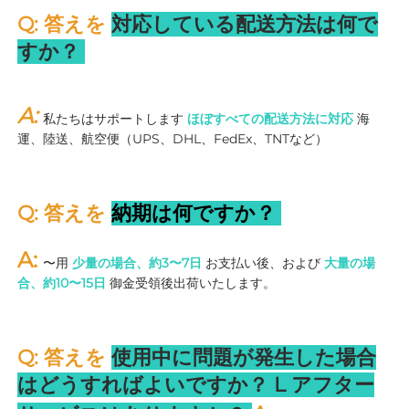
Q: 答えを 
対応している配送方法は何で
すか？ 
A: 
私たちはサポートします 
ほぼすべての配送方法に対応 
海
運、陸送、航空便（UPS、DHL、FedEx、TNTなど） 
Q: 答えを 
納期は何ですか？ 
A: 
〜用 
少量の場合、約3〜7日 
お支払い後、および 
大量の場
合、約10〜15日 
御金受領後出荷いたします。 
Q: 答えを 
使用中に問題が発生した場合
はどうすればよいですか？ 
L 
アフター