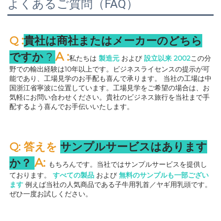
よくあるご質問（FAQ）
:
Q 
貴社は商社またはメーカーのどちら
A 
:
ですか 
? 
私たちは 
製造元 
および 
設立以来 
2002
この分
野での輸出経験は10年以上です。ビジネスライセンスの提示が可
能であり、工場見学のお手配も喜んで承ります。 
当社の工場は中
国浙江省寧波に位置しています。工場見学をご希望の場合は、お
気軽にお問い合わせください。貴社のビジネス旅行を当社まで手
配するよう喜んでお手伝いいたします。 
Q: 答えを 
サンプルサービスはあります
A: 
か？ 
もちろんです。当社ではサンプルサービスを提供し
ております。 
すべての製品 
および 
無料のサンプルも一部ござい
ます 
例えば当社の人気商品である子牛用乳首／ヤギ用乳頭です。
ぜひ一度お試しください。 