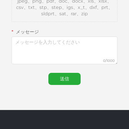
jpeg、png、pdf、doc、docx、xls、xlsx、
csv、txt、stp、step、igs、x_t、dxf、prt、
sldprt、sat、rar、zip
メッセージ
0/1000
送信