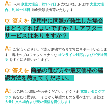
A: 
〜用 
少量の場合、約3〜7日 
お支払い後、および 
大量の場
合、約10〜15日 
御金受領後出荷いたします。 
Q: 答えを 
使用中に問題が発生した場合
はどうすればよいですか？ 
L 
アフター
サービスはありますか？ 
A: 
ご安心ください。問題が解決するまで常にサポートいたしま
す。当社のプロフェッショナルな 
オンライン対応およびビデオ説
明 
をすぐに送信いたします。 
Q: 答えを 
商品の選び方や最安価格の確
認方法を教えてください。 
A: 
お気軽にお問い合わせください。すぐさま 
電気カタログブ
ック 
あなたに提供し、そこから希望のものを選べます。当社は 
大量注文の場合より安い価格を提供します 
.