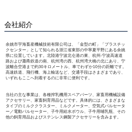
会社紹介
余姚市宇海畜産機械技術有限公司は、「金型の町」「プラスチッ
クセンター」として知られる浙江省東部の中寧夏平野にある余姚
県に位置しています。北陸港宁波北仑港の東、杭州-宁波高速道
路および蕭甬鉄道の南、杭州湾の西、杭州湾大橋の北にあり、宁
波離合空港まで約30キロメートル、車でわずか10分の距離です。
高速鉄道、飛行機、海上輸送など、交通手段はさまざまであり、
いずれもここへ到着するのに非常に便利です。 
当社の主な事業は、各種搾乳機用スペアパーツ、家畜用機械設備
アクセサリー、家畜飼育用品などです。具体的には、さまざまな
タイプのミルククラスター、ミルクメーター、空気式パルセータ
ー／電動パルセーター、子牛用給水ボウル、子牛用哺乳瓶、その
他の飼育用品およびステンレス鋼製アクセサリーを含みます。 