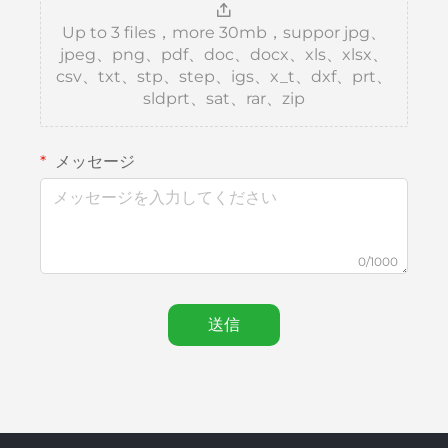
Up to 3 files，more 30mb，suppor jpg、
jpeg、png、pdf、doc、docx、xls、xlsx、
csv、txt、stp、step、igs、x_t、dxf、prt、
sldprt、sat、rar、zip
メッセージ
0/1000
送信