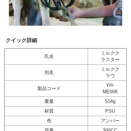
クイック詳細 
ミルクク
氏名
ラスター
ミルクク
別名
ラウ
YH-
製品コード
ME006
重量
514g
材質
PSU
色
アンバー
容量
300CC