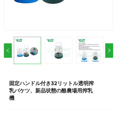
固定ハンドル付き32リットル透明搾
乳バケツ、新品状態の酪農場用搾乳
機