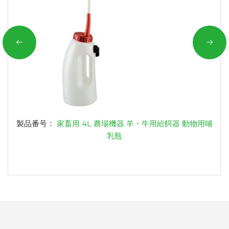
製品番号：
家畜用 4L 農場機器 羊・牛用給餌器 動物用哺
乳瓶