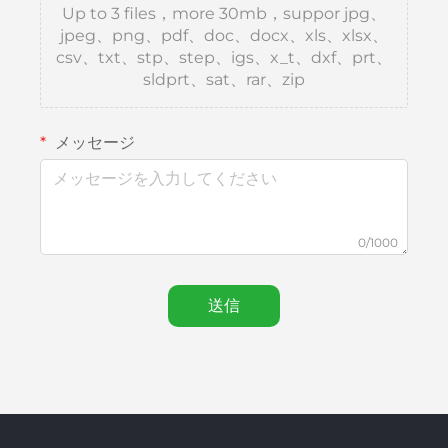
Up to 3 files，more 30mb，suppor jpg、
jpeg、png、pdf、doc、docx、xls、xlsx、
csv、txt、stp、step、igs、x_t、dxf、prt、
sldprt、sat、rar、zip
メッセージ
0/1000
送信