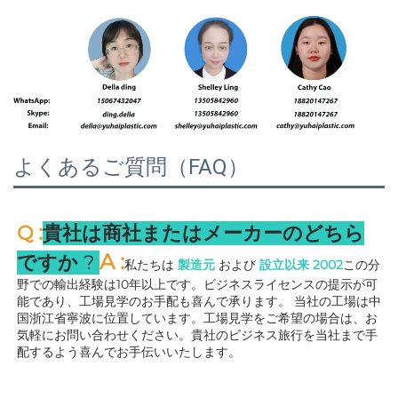
よくあるご質問（FAQ）
:
Q 
貴社は商社またはメーカーのどちら
A 
:
ですか 
? 
私たちは 
製造元 
および 
設立以来 
2002
この分
野での輸出経験は10年以上です。ビジネスライセンスの提示が可
能であり、工場見学のお手配も喜んで承ります。 
当社の工場は中
国浙江省寧波に位置しています。工場見学をご希望の場合は、お
気軽にお問い合わせください。貴社のビジネス旅行を当社まで手
配するよう喜んでお手伝いいたします。 