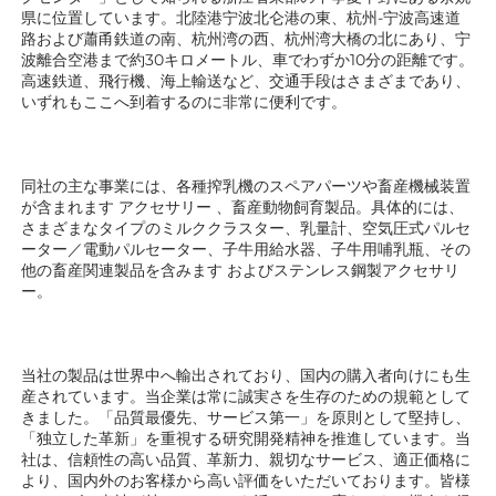
県に位置しています。北陸港宁波北仑港の東、杭州-宁波高速道
路および蕭甬鉄道の南、杭州湾の西、杭州湾大橋の北にあり、宁
波離合空港まで約30キロメートル、車でわずか10分の距離です。
高速鉄道、飛行機、海上輸送など、交通手段はさまざまであり、
いずれもここへ到着するのに非常に便利です。 
同社の主な事業には、各種搾乳機のスペアパーツや畜産機械装置
が含まれます 
アクセサリー 
、畜産動物飼育製品。具体的には、
さまざまなタイプのミルククラスター、乳量計、空気圧式パルセ
ーター／電動パルセーター、子牛用給水器、子牛用哺乳瓶、その
他の畜産関連製品を含みます 
およびステンレス鋼製アクセサリ
ー。 
当社の製品は世界中へ輸出されており、国内の購入者向けにも生
産されています。当企業は常に誠実さを生存のための規範として
きました。「品質最優先、サービス第一」を原則として堅持し、
「独立した革新」を重視する研究開発精神を推進しています。当
社は、信頼性の高い品質、革新力、親切なサービス、適正価格に
より、国内外のお客様から高い評価をいただいております。皆様