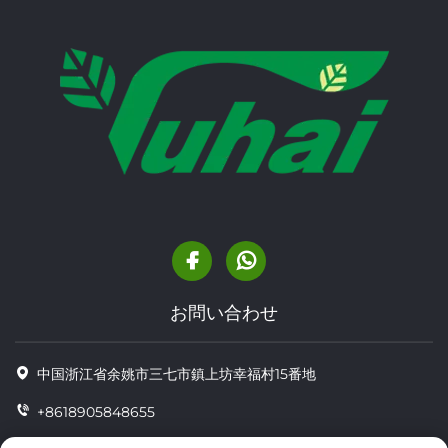
お問い合わせ
中国浙江省余姚市三七市鎮上坊幸福村15番地
+8618905848655
+86-18905848655