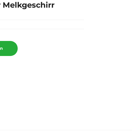
r Melkgeschirr
rn