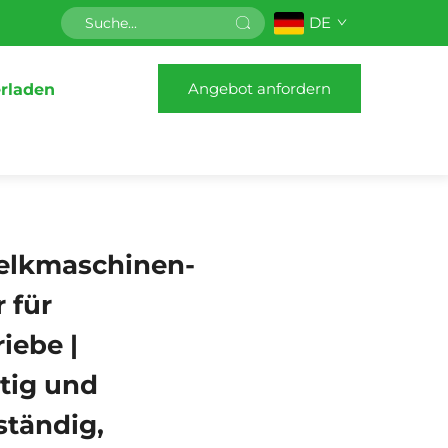
DE
Angebot anfordern
rladen
elkmaschinen-
 für
iebe |
tig und
ständig,