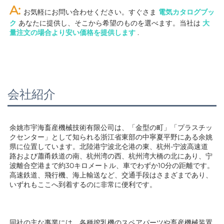
A: 
お気軽にお問い合わせください。すぐさま 
電気カタログブッ
ク 
あなたに提供し、そこから希望のものを選べます。当社は 
大
量注文の場合より安い価格を提供します 
.
会社紹介
余姚市宇海畜産機械技術有限公司は、「金型の町」「プラスチッ
クセンター」として知られる浙江省東部の中寧夏平野にある余姚
県に位置しています。北陸港宁波北仑港の東、杭州-宁波高速道
路および蕭甬鉄道の南、杭州湾の西、杭州湾大橋の北にあり、宁
波離合空港まで約30キロメートル、車でわずか10分の距離です。
高速鉄道、飛行機、海上輸送など、交通手段はさまざまであり、
いずれもここへ到着するのに非常に便利です。 
同社の主な事業には、各種搾乳機のスペアパーツや畜産機械装置