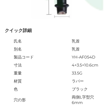
クイック詳細 
氏名
乳首
別名
乳首
製品コード
YH-AF054D
寸法
4×3.5×10.6cm
重量
33.5G
材質
ラバー
色
ブラック
両側L字型穴
穴の形
6mm