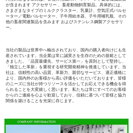
が含まれます 
アクセサリー 
、畜産動物飼育製品。具体的には、
さまざまなタイプのミルククラスター、乳量計、空気圧式パルセ
ーター／電動パルセーター、子牛用給水器、子牛用哺乳瓶、その
他の畜産関連製品を含みます 
およびステンレス鋼製アクセサリ
ー。 
当社の製品は世界中へ輸出されており、国内の購入者向けにも生
産されています。当企業は常に誠実さを生存のための規範として
きました。「品質最優先、サービス第一」を原則として堅持し、
「独立した革新」を重視する研究開発精神を推進しています。当
社は、信頼性の高い品質、革新力、親切なサービス、適正価格に
より、国内外のお客様から高い評価をいただいております。皆様
のニーズに当社が持つリソースを活かしてお応えできる機会を得
られることを大変嬉しく思います。私たちは常にすべてのお客様
からのご連絡を心より歓迎しており、信頼に基づいて皆様と協力
関係を築けることを光栄に存じます。 