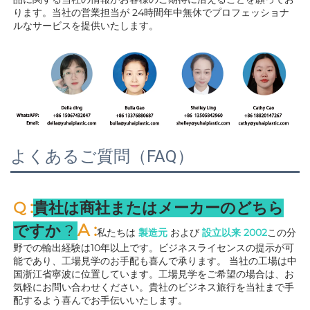
ります。当社の営業担当が 
24時間年中無休でプロフェッショナ
ルなサービスを提供いたします。 
よくあるご質問（FAQ）
:
Q 
貴社は商社またはメーカーのどちら
A 
:
ですか 
? 
私たちは 
製造元 
および 
設立以来 
2002
この分
野での輸出経験は10年以上です。ビジネスライセンスの提示が可
能であり、工場見学のお手配も喜んで承ります。 
当社の工場は中
国浙江省寧波に位置しています。工場見学をご希望の場合は、お
気軽にお問い合わせください。貴社のビジネス旅行を当社まで手
配するよう喜んでお手伝いいたします。 