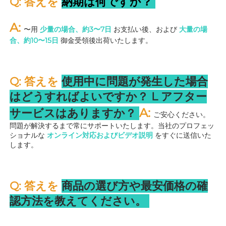
Q: 答えを 
納期は何ですか？ 
A: 
〜用 
少量の場合、約3〜7日 
お支払い後、および 
大量の場
合、約10〜15日 
御金受領後出荷いたします。 
Q: 答えを 
使用中に問題が発生した場合
はどうすればよいですか？ 
L 
アフター
A: 
サービスはありますか？ 
ご安心ください。
問題が解決するまで常にサポートいたします。当社のプロフェッ
ショナルな 
オンライン対応およびビデオ説明 
をすぐに送信いた
します。 
Q: 答えを 
商品の選び方や最安価格の確
認方法を教えてください。 