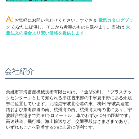
A: 
お気軽にお問い合わせください。すぐさま 
電気カタログブッ
ク 
あなたに提供し、そこから希望のものを選べます。当社は 
大
量注文の場合より安い価格を提供します 
.
会社紹介
余姚市宇海畜産機械技術有限公司は、「金型の町」「プラスチッ
クセンター」として知られる浙江省東部の中寧夏平野にある余姚
県に位置しています。北陸港宁波北仑港の東、杭州-宁波高速道
路および蕭甬鉄道の南、杭州湾の西、杭州湾大橋の北にあり、宁
波離合空港まで約30キロメートル、車でわずか10分の距離です。
高速鉄道、飛行機、海上輸送など、交通手段はさまざまであり、
いずれもここへ到着するのに非常に便利です。 