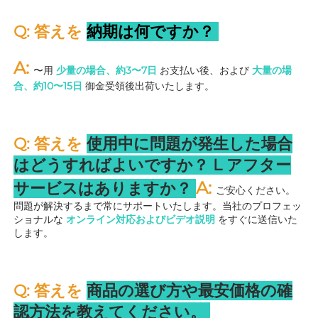
Q: 答えを 
納期は何ですか？ 
A: 
〜用 
少量の場合、約3〜7日 
お支払い後、および 
大量の場
合、約10〜15日 
御金受領後出荷いたします。 
Q: 答えを 
使用中に問題が発生した場合
はどうすればよいですか？ 
L 
アフター
A: 
サービスはありますか？ 
ご安心ください。
問題が解決するまで常にサポートいたします。当社のプロフェッ
ショナルな 
オンライン対応およびビデオ説明 
をすぐに送信いた
します。 
Q: 答えを 
商品の選び方や最安価格の確
認方法を教えてください。 