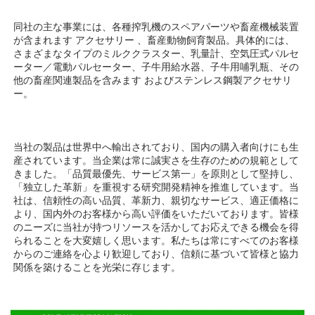
同社の主な事業には、各種搾乳機のスペアパーツや畜産機械装置
が含まれます 
アクセサリー 
、畜産動物飼育製品。具体的には、
さまざまなタイプのミルククラスター、乳量計、空気圧式パルセ
ーター／電動パルセーター、子牛用給水器、子牛用哺乳瓶、その
他の畜産関連製品を含みます 
およびステンレス鋼製アクセサリ
ー。 
当社の製品は世界中へ輸出されており、国内の購入者向けにも生
産されています。当企業は常に誠実さを生存のための規範として
きました。「品質最優先、サービス第一」を原則として堅持し、
「独立した革新」を重視する研究開発精神を推進しています。当
社は、信頼性の高い品質、革新力、親切なサービス、適正価格に
より、国内外のお客様から高い評価をいただいております。皆様
のニーズに当社が持つリソースを活かしてお応えできる機会を得
られることを大変嬉しく思います。私たちは常にすべてのお客様
からのご連絡を心より歓迎しており、信頼に基づいて皆様と協力
関係を築けることを光栄に存じます。 