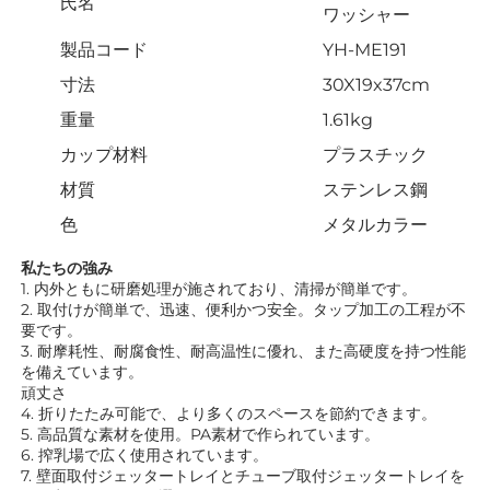
氏名
ワッシャー
製品コード
YH-ME191
寸法
30X19x37cm
重量
1.61kg
カップ材料
プラスチック
材質
ステンレス鋼
色
メタルカラー
私たちの強み 
1. 内外ともに研磨処理が施されており、清掃が簡単です。 
2. 取付けが簡単で、迅速、便利かつ安全。タップ加工の工程が不
要です。 
3. 耐摩耗性、耐腐食性、耐高温性に優れ、また高硬度を持つ性能
を備えています。 
頑丈さ 
4. 折りたたみ可能で、より多くのスペースを節約できます。 
5. 高品質な素材を使用。PA素材で作られています。 
6. 搾乳場で広く使用されています。 
7. 壁面取付ジェッタートレイとチューブ取付ジェッタートレイを