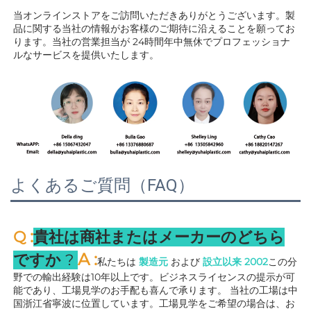
当オンラインストアをご訪問いただきありがとうございます。製
品に関する当社の情報がお客様のご期待に沿えることを願ってお
ります。当社の営業担当が 
24時間年中無休でプロフェッショナ
ルなサービスを提供いたします。 
よくあるご質問（FAQ）
:
Q 
貴社は商社またはメーカーのどちら
A 
:
ですか 
? 
私たちは 
製造元 
および 
設立以来 
2002
この分
野での輸出経験は10年以上です。ビジネスライセンスの提示が可
能であり、工場見学のお手配も喜んで承ります。 
当社の工場は中
国浙江省寧波に位置しています。工場見学をご希望の場合は、お