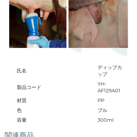
ディップカ
氏名
ップ
YH-
製品コード
AF129A01
材質
PP
色
ブル
容量
300ml
関連商品