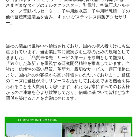
さまざまなタイプのミルククラスター、乳量計、空気圧式パルセ
ーター／電動パルセーター、子牛用給水器、子牛用哺乳瓶、その
他の畜産関連製品を含みます 
およびステンレス鋼製アクセサリ
ー。 
当社の製品は世界中へ輸出されており、国内の購入者向けにも生
産されています。当企業は常に誠実さを生存のための規範として
きました。「品質最優先、サービス第一」を原則として堅持し、
「独立した革新」を重視する研究開発精神を推進しています。当
社は、信頼性の高い品質、革新力、親切なサービス、適正価格に
より、国内外のお客様から高い評価をいただいております。皆様
のニーズに当社が持つリソースを活かしてお応えできる機会を得
られることを大変嬉しく思います。私たちは常にすべてのお客様
からのご連絡を心より歓迎しており、信頼に基づいて皆様と協力
関係を築けることを光栄に存じます。 