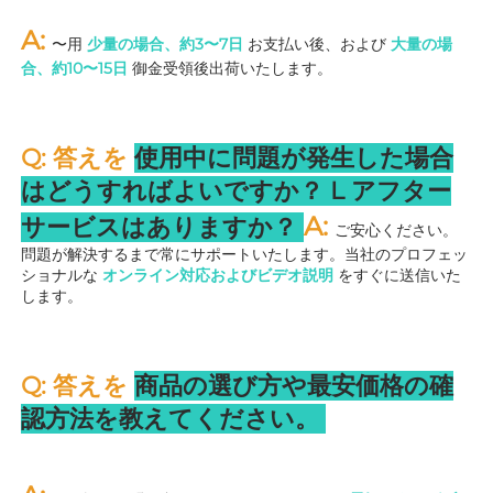
A: 
〜用 
少量の場合、約3〜7日 
お支払い後、および 
大量の場
合、約10〜15日 
御金受領後出荷いたします。 
Q: 答えを 
使用中に問題が発生した場合
はどうすればよいですか？ 
L 
アフター
A: 
サービスはありますか？ 
ご安心ください。
問題が解決するまで常にサポートいたします。当社のプロフェッ
ショナルな 
オンライン対応およびビデオ説明 
をすぐに送信いた
します。 
Q: 答えを 
商品の選び方や最安価格の確
認方法を教えてください。 