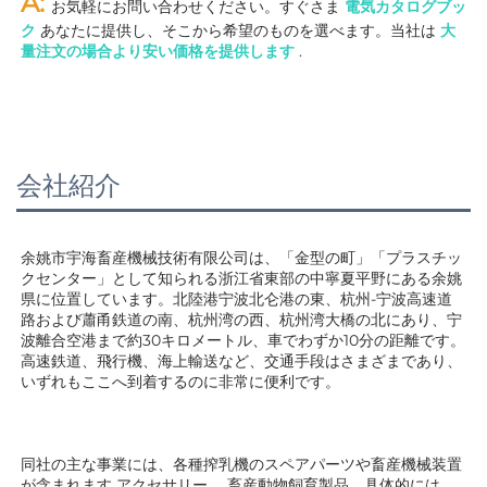
A: 
お気軽にお問い合わせください。すぐさま 
電気カタログブッ
ク 
あなたに提供し、そこから希望のものを選べます。当社は 
大
量注文の場合より安い価格を提供します 
.
会社紹介
余姚市宇海畜産機械技術有限公司は、「金型の町」「プラスチッ
クセンター」として知られる浙江省東部の中寧夏平野にある余姚
県に位置しています。北陸港宁波北仑港の東、杭州-宁波高速道
路および蕭甬鉄道の南、杭州湾の西、杭州湾大橋の北にあり、宁
波離合空港まで約30キロメートル、車でわずか10分の距離です。
高速鉄道、飛行機、海上輸送など、交通手段はさまざまであり、
いずれもここへ到着するのに非常に便利です。 
同社の主な事業には、各種搾乳機のスペアパーツや畜産機械装置
が含まれます 
アクセサリー 
、畜産動物飼育製品。具体的には、