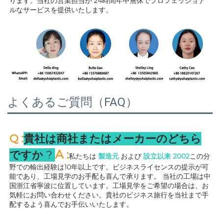
ります。当社の営業担当が 
24時間年中無休でプロフェッショナ
ルなサービスを提供いたします。 
よくあるご質問（FAQ）
:
Q 
貴社は商社またはメーカーのどちら
A 
:
ですか 
? 
私たちは 
製造元 
および 
設立以来 
2002
この分
野での輸出経験は10年以上です。ビジネスライセンスの提示が可
能であり、工場見学のお手配も喜んで承ります。 
当社の工場は中
国浙江省寧波に位置しています。工場見学をご希望の場合は、お
気軽にお問い合わせください。貴社のビジネス旅行を当社まで手
配するよう喜んでお手伝いいたします。 