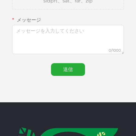
sldprt、sat、rar、zip
メッセージ
0/1000
送信