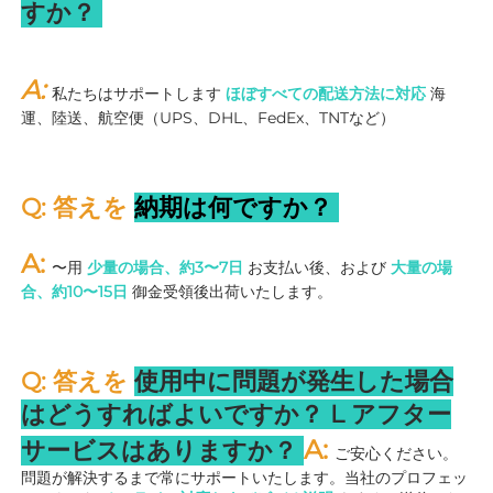
すか？ 
A: 
私たちはサポートします 
ほぼすべての配送方法に対応 
海
運、陸送、航空便（UPS、DHL、FedEx、TNTなど） 
Q: 答えを 
納期は何ですか？ 
A: 
〜用 
少量の場合、約3〜7日 
お支払い後、および 
大量の場
合、約10〜15日 
御金受領後出荷いたします。 
Q: 答えを 
使用中に問題が発生した場合
はどうすればよいですか？ 
L 
アフター
A: 
サービスはありますか？ 
ご安心ください。
問題が解決するまで常にサポートいたします。当社のプロフェッ