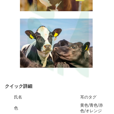
クイック詳細 
氏名
耳のタグ
黄色/青色/赤
色
色/オレンジ