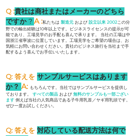
:
Q 
貴社は商社またはメーカーのどちら
A 
:
ですか 
? 
私たちは 
製造元 
および 
設立以来 
2002
この分
野での輸出経験は10年以上です。ビジネスライセンスの提示が可
能であり、工場見学のお手配も喜んで承ります。 
当社の工場は中
国浙江省寧波に位置しています。工場見学をご希望の場合は、お
気軽にお問い合わせください。貴社のビジネス旅行を当社まで手
配するよう喜んでお手伝いいたします。 
Q: 答えを 
サンプルサービスはあります
A: 
か？ 
もちろんです。当社ではサンプルサービスを提供し
ております。 
すべての製品 
および 
無料のサンプルも一部ござい
ます 
例えば当社の人気商品である子牛用乳首／ヤギ用乳頭です。
ぜひ一度お試しください。 
Q: 答えを 
対応している配送方法は何で