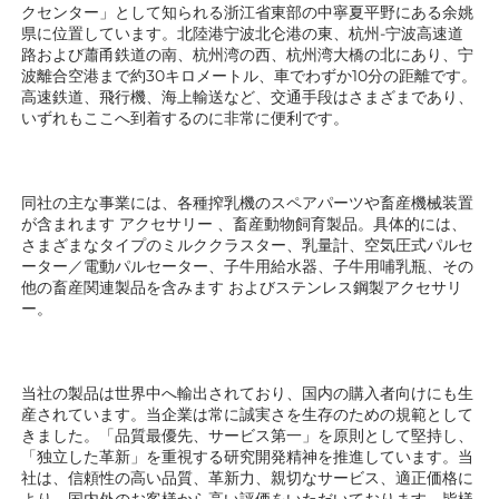
クセンター」として知られる浙江省東部の中寧夏平野にある余姚
県に位置しています。北陸港宁波北仑港の東、杭州-宁波高速道
路および蕭甬鉄道の南、杭州湾の西、杭州湾大橋の北にあり、宁
波離合空港まで約30キロメートル、車でわずか10分の距離です。
高速鉄道、飛行機、海上輸送など、交通手段はさまざまであり、
いずれもここへ到着するのに非常に便利です。 
同社の主な事業には、各種搾乳機のスペアパーツや畜産機械装置
が含まれます 
アクセサリー 
、畜産動物飼育製品。具体的には、
さまざまなタイプのミルククラスター、乳量計、空気圧式パルセ
ーター／電動パルセーター、子牛用給水器、子牛用哺乳瓶、その
他の畜産関連製品を含みます 
およびステンレス鋼製アクセサリ
ー。 
当社の製品は世界中へ輸出されており、国内の購入者向けにも生
産されています。当企業は常に誠実さを生存のための規範として
きました。「品質最優先、サービス第一」を原則として堅持し、
「独立した革新」を重視する研究開発精神を推進しています。当
社は、信頼性の高い品質、革新力、親切なサービス、適正価格に