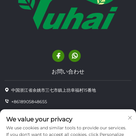
お問い合わせ
中国浙江省余姚市三七市鎮上坊幸福村15番地
+8618905848655
+86-18905848655
We value your privacy
[email protected]
We use cookies and similar tools to provide our services.
If you don't want to accept all cookies, click Personalize