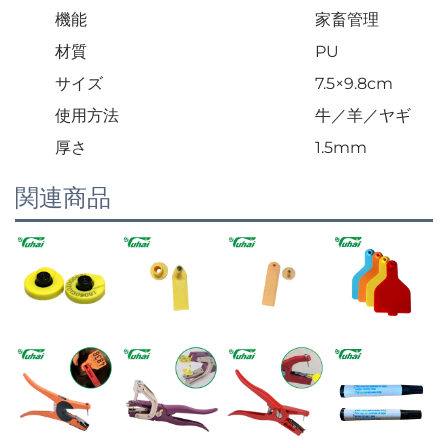
機能
家畜管理
材質
PU
サイズ
7.5×9.8cm
使用方法
牛／羊／ヤギ
厚さ
1.5mm
関連商品