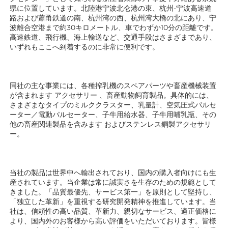
県に位置しています。北陸港宁波北仑港の東、杭州-宁波高速道
路および蕭甬鉄道の南、杭州湾の西、杭州湾大橋の北にあり、宁
波離合空港まで約30キロメートル、車でわずか10分の距離です。
高速鉄道、飛行機、海上輸送など、交通手段はさまざまであり、
いずれもここへ到着するのに非常に便利です。 
同社の主な事業には、各種搾乳機のスペアパーツや畜産機械装置
が含まれます 
アクセサリー 
、畜産動物飼育製品。具体的には、
さまざまなタイプのミルククラスター、乳量計、空気圧式パルセ
ーター／電動パルセーター、子牛用給水器、子牛用哺乳瓶、その
他の畜産関連製品を含みます 
およびステンレス鋼製アクセサリ
ー。 
当社の製品は世界中へ輸出されており、国内の購入者向けにも生
産されています。当企業は常に誠実さを生存のための規範として
きました。「品質最優先、サービス第一」を原則として堅持し、
「独立した革新」を重視する研究開発精神を推進しています。当
社は、信頼性の高い品質、革新力、親切なサービス、適正価格に
より、国内外のお客様から高い評価をいただいております。皆様