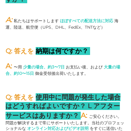
A: 
私たちはサポートします 
ほぼすべての配送方法に対応 
海
運、陸送、航空便（UPS、DHL、FedEx、TNTなど） 
Q: 答えを 
納期は何ですか？ 
A: 
〜用 
少量の場合、約3〜7日 
お支払い後、および 
大量の場
合、約10〜15日 
御金受領後出荷いたします。 
Q: 答えを 
使用中に問題が発生した場合
はどうすればよいですか？ 
L 
アフター
A: 
サービスはありますか？ 
ご安心ください。
問題が解決するまで常にサポートいたします。当社のプロフェッ
ショナルな 
オンライン対応およびビデオ説明 
をすぐに送信いた