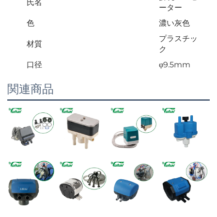
氏名
ーター
色
濃い灰色
プラスチッ
材質
ク
口径
φ9.5mm
関連商品