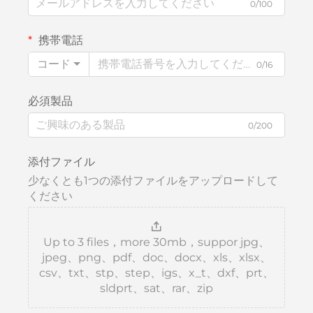
0/100
携帯電話
コード
0/16
必須製品
0/200
添付ファイル
少なくとも1つの添付ファイルをアップロードして
ください
Up to 3 files，more 30mb，suppor jpg、
jpeg、png、pdf、doc、docx、xls、xlsx、
csv、txt、stp、step、igs、x_t、dxf、prt、
sldprt、sat、rar、zip