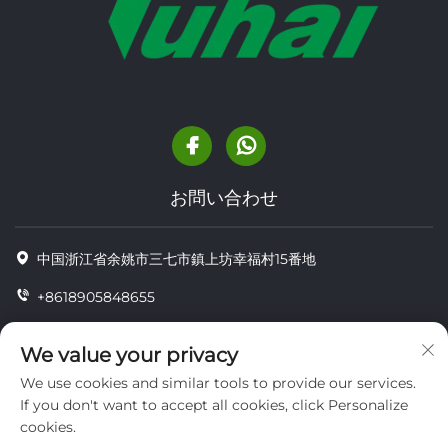
お問い合わせ
中国浙江省余姚市三七市鎮上坊幸福村15番地
+8618905848655
+86-18905848655
We value your privacy
[email protected]
We use cookies and similar tools to provide our services.
If you don't want to accept all cookies, click Personalize
cookies.
Copyright © YUYAO YUHAI LIVESTOCK MACHINERY