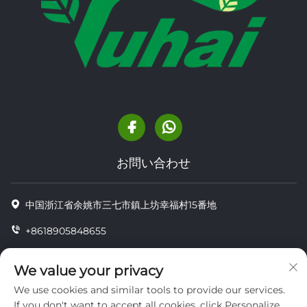
お問い合わせ
中国浙江省余姚市三七市鎮上坊幸福村15番地
+8618905848655
+86-18905848655
We value your privacy
[email protected]
We use cookies and similar tools to provide our services.
If you don't want to accept all cookies, click Personalize