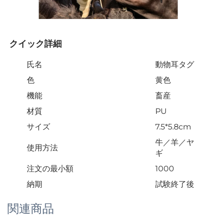
クイック詳細 
氏名
動物耳タグ
色
黄色
機能
畜産
材質
PU
サイズ
7.5*5.8cm
牛／羊／ヤ
使用方法
ギ
注文の最小額
1000
納期
試験終了後
関連商品