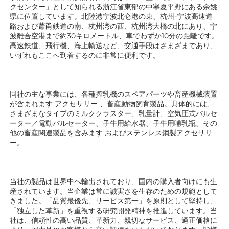
クセンター」として知られる浙江省東部の中寧夏平野にある余姚
県に位置しています。北陸港宁波北仑港の東、杭州-宁波高速道
路および蕭甬鉄道の南、杭州湾の西、杭州湾大橋の北にあり、宁
波離合空港まで約30キロメートル、車でわずか10分の距離です。
高速鉄道、飛行機、海上輸送など、交通手段はさまざまであり、
いずれもここへ到着するのに非常に便利です。 
同社の主な事業には、各種搾乳機のスペアパーツや畜産機械装置
が含まれます 
アクセサリー 
、畜産動物飼育製品。具体的には、
さまざまなタイプのミルククラスター、乳量計、空気圧式パルセ
ーター／電動パルセーター、子牛用給水器、子牛用哺乳瓶、その
他の畜産関連製品を含みます 
およびステンレス鋼製アクセサリ
ー。 
当社の製品は世界中へ輸出されており、国内の購入者向けにも生
産されています。当企業は常に誠実さを生存のための規範として
きました。「品質最優先、サービス第一」を原則として堅持し、
「独立した革新」を重視する研究開発精神を推進しています。当
社は、信頼性の高い品質、革新力、親切なサービス、適正価格に