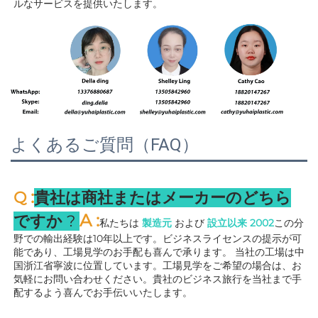
ルなサービスを提供いたします。 
よくあるご質問（FAQ）
:
Q 
貴社は商社またはメーカーのどちら
A 
:
ですか 
? 
私たちは 
製造元 
および 
設立以来 
2002
この分
野での輸出経験は10年以上です。ビジネスライセンスの提示が可
能であり、工場見学のお手配も喜んで承ります。 
当社の工場は中
国浙江省寧波に位置しています。工場見学をご希望の場合は、お
気軽にお問い合わせください。貴社のビジネス旅行を当社まで手
配するよう喜んでお手伝いいたします。 