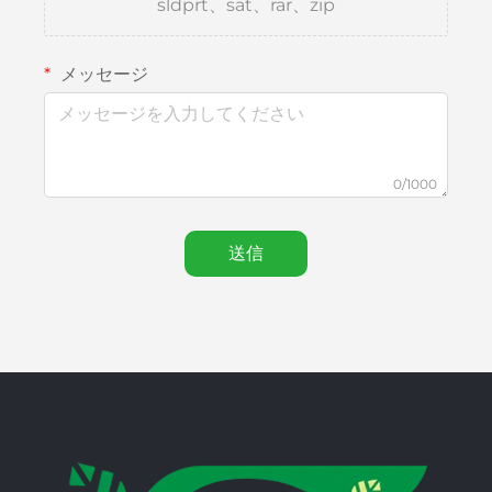
sldprt、sat、rar、zip
メッセージ
0/1000
送信