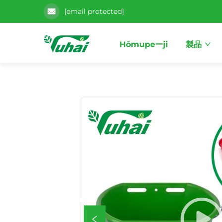
[email protected]
Hōmupeーji
製品