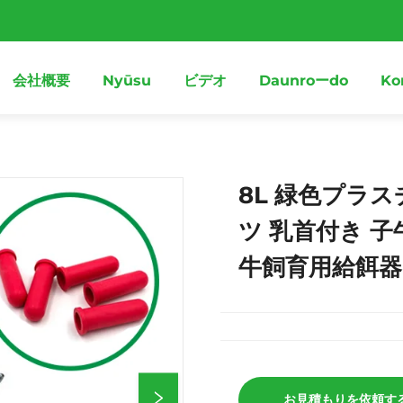
会社概要
Nyūsu
ビデオ
Daunroーdo
Ko
8L 緑色プラ
ツ 乳首付き 
牛飼育用給餌器
お見積もりを依頼す