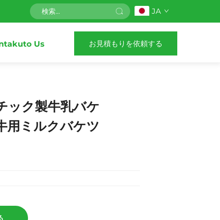
JA
お見積もりを依頼する
ntakuto Us
スチック製牛乳バケ
子牛用ミルクバケツ
る