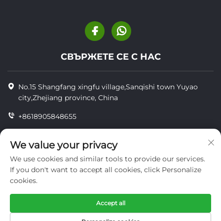
СВЪРЖЕТЕ СЕ С НАС
No.15 Shangfang xingfu village,Sanqishi town Yuyao
city,Zhejiang province, China
+8618905848655
+86-18905848655
We value your privacy
[email protected]
We use cookies and similar tools to provide our services.
If you don't want to accept all cookies, click Personalize
cookies.
© Всички права запазени YUYAO YUHAI LIVESTOCK
MACHINERY TECHNOLOGY CO.,LTD.
Accept all
поверителност