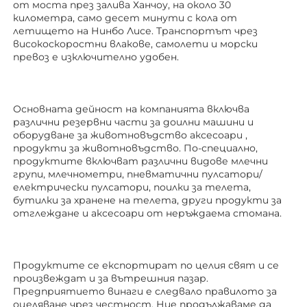
от моста през залива Ханчоу, на около 30 
километра, само десет минути с кола от 
летището на Нинбо Лисе. Транспортът чрез 
високоскоростни влакове, самолети и морски 
превоз е изключително удобен. 
Основната дейност на компанията включва 
различни резервни части за доилни машини и 
оборудване за животновъдство 
аксесоари 
, 
продукти за животновъдство. По-специално, 
продуктите включват различни видове млечни 
групи, млечнометри, пневматични пулсатори/
електрически пулсатори, поилки за телета, 
бутилки за хранене на телета, други продукти за 
отглеждане 
и аксесоари от неръждаема стомана. 
Продуктите се експортират по целия свят и се 
произвеждат и за вътрешния пазар. 
Предприятието винаги е следвало правилото за 
оцеляване чрез честност. Ние продължаваме да 