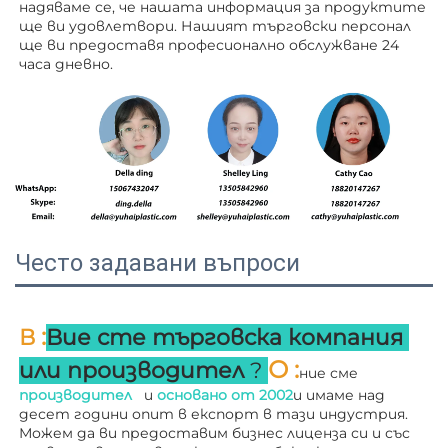
надяваме се, че нашата информация за продуктите 
ще ви удовлетвори. Нашият търговски персонал 
ще ви 
предоставя професионално обслужване 24 
часа дневно. 
Често задавани въпроси
:
В 
Вие сте търговска компания 
О 
:
или производител 
? 
ние сме 
производител   
и 
основано от 
2002
и имаме над 
десет години опит в експорт в тази индустрия. 
Можем да ви предоставим бизнес лиценза си и със 