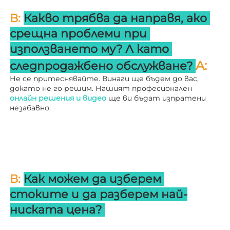
В: 
Какво трябва да направя, ако 
срещна проблеми при 
използването му? 
Л 
като 
A: 
следпродажбено обслужване? 
Не се притеснявайте. Винаги ще бъдем до вас, 
докато не го решим. Нашият професионален 
онлайн решения и видео 
ще ви бъдат изпратени 
незабавно. 
В: 
Как можем да изберем 
стоките и да разберем най-
ниската цена? 