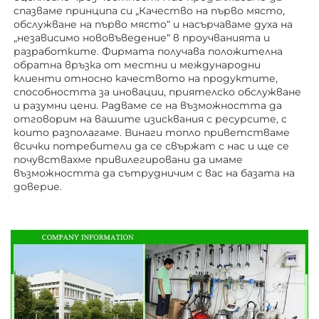
спазваме принципа си „Качество на първо място, 
обслужване на първо място“ и насърчаваме духа на 
„независимо нововъведение“ в проучванията и 
разработките. Фирмата получава положителна 
обратна връзка от местни и международни 
клиенти относно качеството на продуктите, 
способността за иновации, приятелско обслужване 
и разумни цени. Радваме се на възможността да 
отговорим на вашите изисквания с ресурсите, с 
които разполагаме. Винаги топло приветстваме 
всички потребители да се свържат с нас и ще се 
почувствахме привилегировани да имаме 
възможността да сътрудничим с вас на базата на 
доверие. 