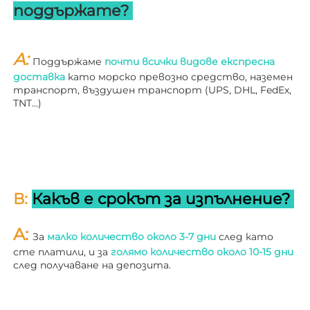
поддържате? 
A: 
Поддържаме 
почти всички видове експресна 
доставка 
като морско превозно средство, наземен 
транспорт, въздушен транспорт (UPS, DHL, FedEx, 
TNT…) 
В: 
Какъв е срокът за изпълнение? 
A: 
За 
малко количество около 3-7 дни 
след като 
сте платили, и за 
голямо количество около 10-15 дни 
след получаване на депозита. 