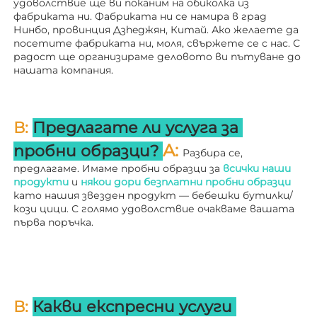
удоволствие ще ви поканим на обиколка из 
фабриката ни. 
Фабриката ни се намира в град 
Нинбо, провинция Дзheджян, Китай. Ако желаете да 
посетите фабриката ни, моля, свържете се с нас. С 
радост ще организираме деловото ви пътуване до 
нашата компания. 
В: 
Предлагате ли услуга за 
A: 
пробни образци? 
Разбира се, 
предлагаме. Имаме пробни образци за 
всички наши 
продукти 
и 
някои дори безплатни пробни образци 
като нашия звезден продукт — бебешки бутилки/
кози цици. С голямо удоволствие очакваме вашата 
първа поръчка. 
В: 
Какви експресни услуги 