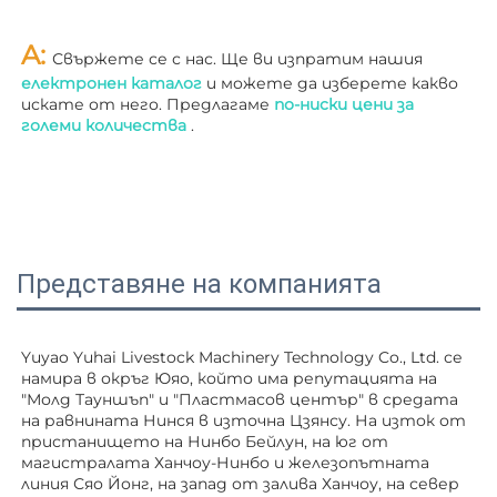
A: 
Свържете се с нас. Ще ви изпратим нашия 
електронен каталог 
и можете да изберете какво 
искате от него. Предлагаме 
по-ниски цени за 
големи количества 
.
Представяне на компанията
Yuyao Yuhai Livestock Machinery Technology Co., Ltd. се 
намира в окръг Юяо, който има репутацията на 
"Молд Тауншъп" и "Пластмасов център" в средата 
на равнината Нинся в източна Цзянсу. На изток от 
пристанището на Нинбо Бейлун, на юг от 
магистралата Ханчоу-Нинбо и железопътната 
линия Сяо Йонг, на запад от залива Ханчоу, на север 