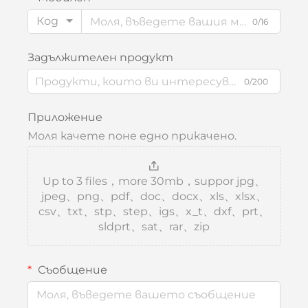
Код
0/16
Задължителен продукт
0/200
Приложение
Моля качете поне едно прикачено.
Up to 3 files，more 30mb，suppor jpg、
jpeg、png、pdf、doc、docx、xls、xlsx、
csv、txt、stp、step、igs、x_t、dxf、prt、
sldprt、sat、rar、zip
Съобщение