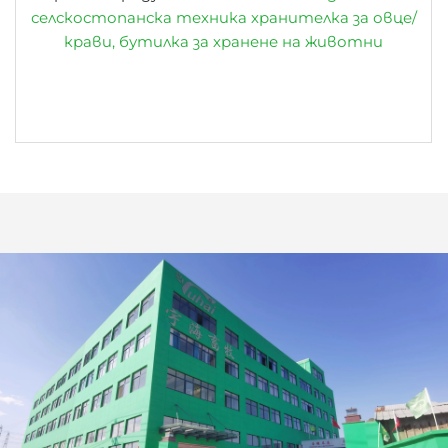
селскостопанска техника хранителка за овце/
крави, бутилка за хранене на животни