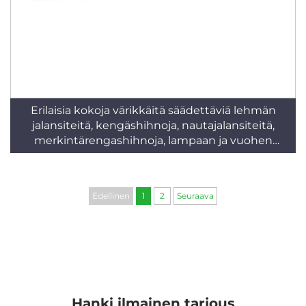
Erilaisia kokoja värikkäitä säädettäviä lehmän
jalansiteitä, kengäshihnoja, nautajalansiteitä,
merkintärengashihnoja, lampaan ja vuohen
kaulanhihna
Edellinen
1
2
Seuraava
Hanki ilmainen tarjous