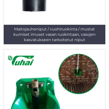
Maitojauheniput / vuohiruokinta / mustat
kumiset imuset vasan ruokintaan, vasojen
kasvatukseen tarkoitetut niput