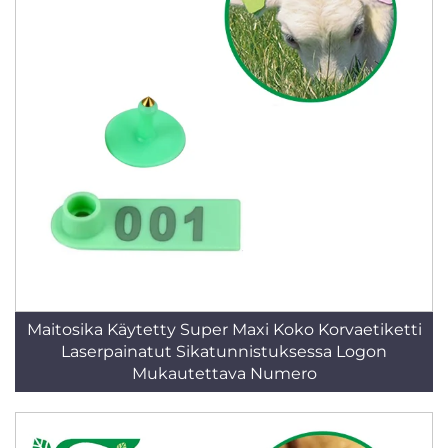
Maitosika Käytetty Super Maxi Koko Korvaetiketti
Laserpainatut Sikatunnistuksessa Logon
Mukautettava Numero