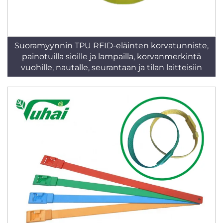
Suoramyynnin TPU RFID-eläinten korvatunniste,
painotuilla sioille ja lampailla, korvanmerkintä
vuohille, nautalle, seurantaan ja tilan laitteisiin