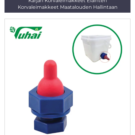
Karjan Korvaleimakkeet Eläinten
Korvaleimakkeet Maatalouden Hallintaan