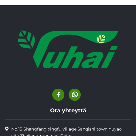
Ota yhteyttä
No.15 Shangfang xingfu village,Sanqishi town Yuyao
city,Zhejiang province, China