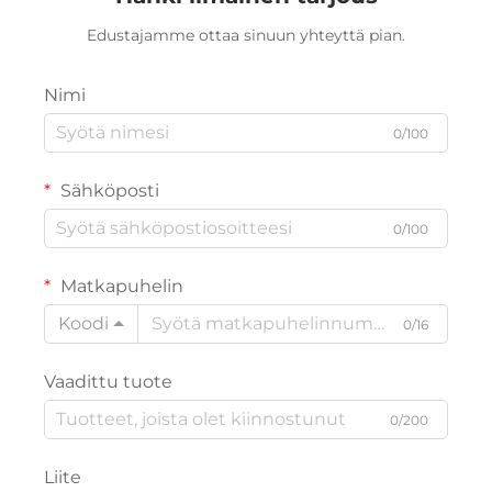
Edustajamme ottaa sinuun yhteyttä pian.
Nimi
0/100
Sähköposti
0/100
Matkapuhelin
Koodi
0/16
Vaadittu tuote
0/200
Liite