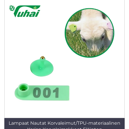
Lampaat Nautat Korvaleimut/TPU-materiaalinen