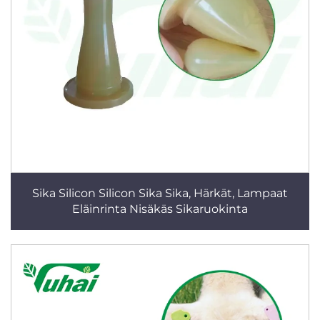
Sika Silicon Silicon Sika Sika, Härkät, Lampaat
Eläinrinta Nisäkäs Sikaruokinta