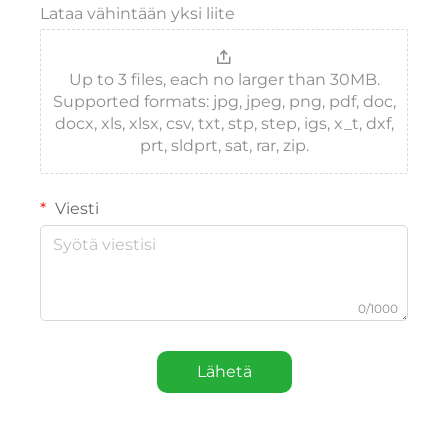
Lataa vähintään yksi liite
Up to 3 files, each no larger than 30MB.
Supported formats: jpg, jpeg, png, pdf, doc,
docx, xls, xlsx, csv, txt, stp, step, igs, x_t, dxf,
prt, sldprt, sat, rar, zip.
Viesti
0/1000
Lähetä