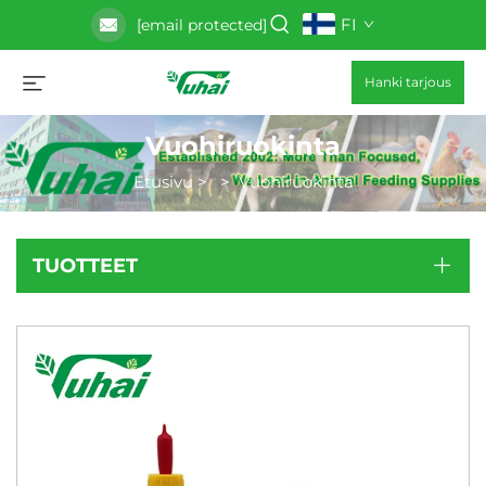
FI
[email protected]
Hanki tarjous
Vuohiruokinta
Etusivu
>
>
Vuohiruokinta
TUOTTEET