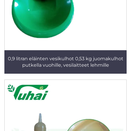
0,9 litran eläinten vesikulhot 0,53 kg juomakulhot
putkella vuohille, vesilaitteet lehmille