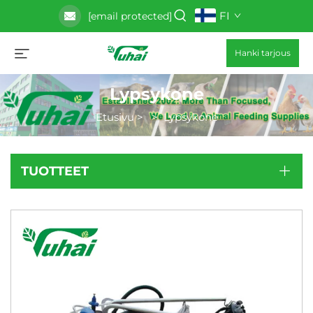
FI
[email protected]
Hanki tarjous
Lypsykone
Etusivu
>
>
Lypsykone
TUOTTEET