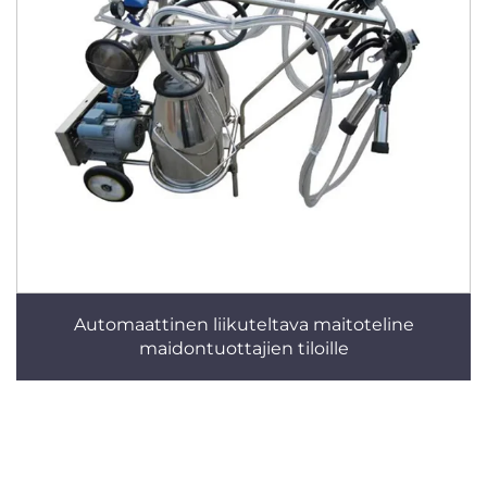
Automaattinen liikuteltava maitoteline
maidontuottajien tiloille