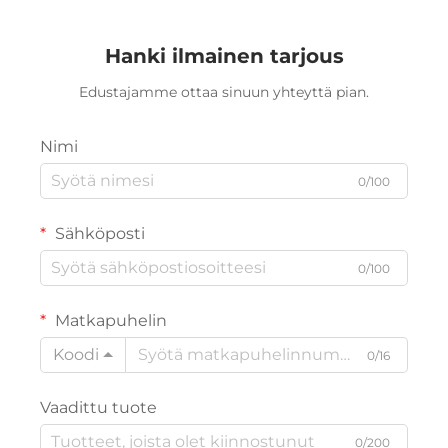
Hanki ilmainen tarjous
Edustajamme ottaa sinuun yhteyttä pian.
Nimi
0/100
Sähköposti
0/100
Matkapuhelin
Koodi
0/16
Vaadittu tuote
0/200