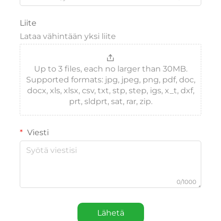
Liite
Lataa vähintään yksi liite
Up to 3 files, each no larger than 30MB.
Supported formats: jpg, jpeg, png, pdf, doc,
docx, xls, xlsx, csv, txt, stp, step, igs, x_t, dxf,
prt, sldprt, sat, rar, zip.
Viesti
0/1000
Lähetä