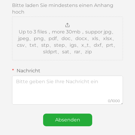
Bitte laden Sie mindestens einen Anhang
hoch
Up to 3 files，more 30mb，suppor jpg、
jpeg、png、pdf、doc、docx、xls、xlsx、
csv、txt、stp、step、igs、x_t、dxf、prt、
sldprt、sat、rar、zip
Nachricht
0/1000
Absenden