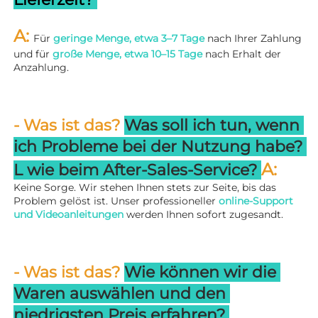
A: 
Für 
geringe Menge, etwa 3–7 Tage 
nach Ihrer Zahlung 
und für 
große Menge, etwa 10–15 Tage 
nach Erhalt der 
Anzahlung. 
- Was ist das? 
Was soll ich tun, wenn 
ich Probleme bei der Nutzung habe? 
A: 
L 
wie beim After-Sales-Service? 
Keine Sorge. Wir stehen Ihnen stets zur Seite, bis das 
Problem gelöst ist. Unser professioneller 
online-Support 
und Videoanleitungen 
werden Ihnen sofort zugesandt. 
- Was ist das? 
Wie können wir die 
Waren auswählen und den 
niedrigsten Preis erfahren? 