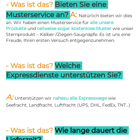
- Was ist das? 
Bieten Sie eine 
A: 
Musterservice an? 
Natürlich bieten wir dies 
an. Wir haben einen Musterservice für 
alle unsere 
Produkte 
und 
teilweise sogar kostenlose Muster 
wie unser 
Sternprodukt – Kälber-/Ziegen-Saugnäpfe. Es ist uns eine 
Freude, Ihren ersten Versuch entgegenzunehmen. 
- Was ist das? 
Welche 
Expressdienste unterstützen Sie? 
A: 
Unterstützen wir 
nahezu alle Expresswege 
wie 
Seefracht, Landfracht, Luftfracht (UPS, DHL, FedEx, TNT...) 
- Was ist das? 
Wie lange dauert die 
Lieferzeit? 