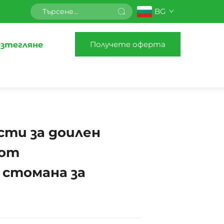
BG
Получете оферта
зтегляне
сти за доилен
 от
 стомана за