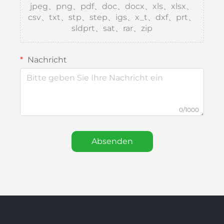
jpeg、png、pdf、doc、docx、xls、xlsx、
csv、txt、stp、step、igs、x_t、dxf、prt、
sldprt、sat、rar、zip
Nachricht
0/1000
Absenden