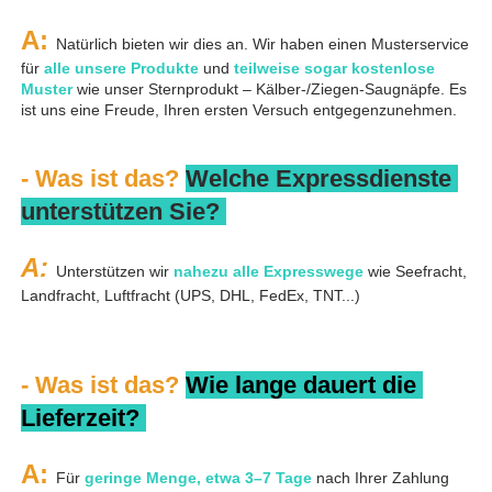
A: 
Natürlich bieten wir dies an. Wir haben einen Musterservice 
für 
alle unsere Produkte 
und 
teilweise sogar kostenlose 
Muster 
wie unser Sternprodukt – Kälber-/Ziegen-Saugnäpfe. Es 
ist uns eine Freude, Ihren ersten Versuch entgegenzunehmen. 
- Was ist das? 
Welche Expressdienste 
unterstützen Sie? 
A: 
Unterstützen wir 
nahezu alle Expresswege 
wie Seefracht, 
Landfracht, Luftfracht (UPS, DHL, FedEx, TNT...) 
- Was ist das? 
Wie lange dauert die 
Lieferzeit? 
A: 
Für 
geringe Menge, etwa 3–7 Tage 
nach Ihrer Zahlung 