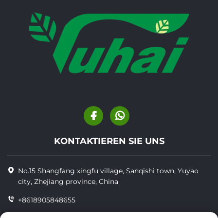
KONTAKTIEREN SIE UNS
No.15 Shangfang xingfu village, Sanqishi town, Yuyao
city, Zhejiang province, China
+8618905848655
+86-18905848655