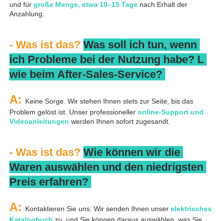
und für 
große Menge, etwa 10–15 Tage 
nach Erhalt der 
Anzahlung. 
- Was ist das? 
Was soll ich tun, wenn 
ich Probleme bei der Nutzung habe? 
L 
wie beim After-Sales-Service? 
A: 
Keine Sorge. Wir stehen Ihnen stets zur Seite, bis das 
Problem gelöst ist. Unser professioneller 
online-Support und 
Videoanleitungen 
werden Ihnen sofort zugesandt. 
- Was ist das? 
Wie können wir die 
Waren auswählen und den niedrigsten 
Preis erfahren? 
A: 
Kontaktieren Sie uns. Wir senden Ihnen unser 
elektrisches 
Katalogbuch 
zu, und Sie können daraus auswählen, was Sie 