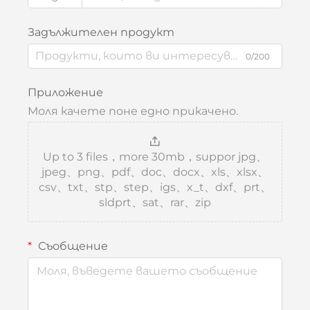
Задължителен продукт
0/200
Приложение
Моля качете поне едно прикачено.
Up to 3 files，more 30mb，suppor jpg、
jpeg、png、pdf、doc、docx、xls、xlsx、
csv、txt、stp、step、igs、x_t、dxf、prt、
sldprt、sat、rar、zip
Съобщение