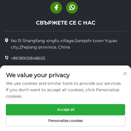
СВЪРЖЕТЕ СЕ С НАС
No.15 Shangfang xingfu village,Sanqishi town Yuyao
city,Zhejiang province, China
+8618905848655
+86-18905848655
We value your privacy
[email protected]
We use cookies and similar tools to provide our services.
If you don't want to accept all cookies, click Personalize
cookies.
© Всички права запазени YUYAO YUHAI LIVESTOCK
MACHINERY TECHNOLOGY CO.,LTD.
Accept all
поверителност
Personalize cookies