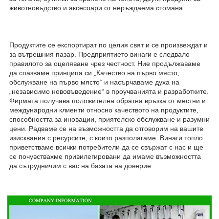
животновъдство и аксесоари от неръждаема стомана. 
Продуктите се експортират по целия свят и се произвеждат и 
за вътрешния пазар. Предприятието винаги е следвало 
правилото за оцеляване чрез честност. Ние продължаваме 
да спазваме принципа си „Качество на първо място, 
обслужване на първо място“ и насърчаваме духа на 
„независимо нововъведение“ в проучванията и разработките. 
Фирмата получава положителна обратна връзка от местни и 
международни клиенти относно качеството на продуктите, 
способността за иновации, приятелско обслужване и разумни 
цени. Радваме се на възможността да отговорим на вашите 
изисквания с ресурсите, с които разполагаме. Винаги топло 
приветстваме всички потребители да се свържат с нас и ще 
се почувствахме привилегировани да имаме възможността 
да сътрудничим с вас на базата на доверие. 