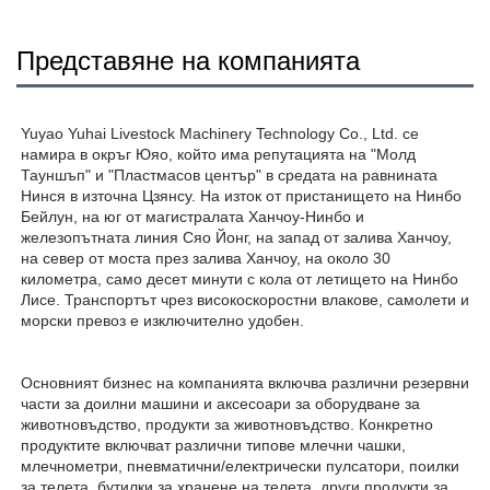
Представяне на компанията
Yuyao Yuhai Livestock Machinery Technology Co., Ltd. се 
намира в окръг Юяо, който има репутацията на "Молд 
Тауншъп" и "Пластмасов център" в средата на равнината 
Нинся в източна Цзянсу. На изток от пристанището на Нинбо 
Бейлун, на юг от магистралата Ханчоу-Нинбо и 
железопътната линия Сяо Йонг, на запад от залива Ханчоу, 
на север от моста през залива Ханчоу, на около 30 
километра, само десет минути с кола от летището на Нинбо 
Лисе. Транспортът чрез високоскоростни влакове, самолети и 
морски превоз е изключително удобен. 
Основният бизнес на компанията включва различни резервни 
части за доилни машини и аксесоари за оборудване за 
животновъдство, продукти за животновъдство. Конкретно 
продуктите включват различни типове млечни чашки, 
млечнометри, пневматични/електрически пулсатори, поилки 
за телета, бутилки за хранене на телета, други продукти за 