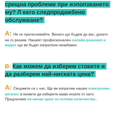
срещна проблеми при използването 
му? 
Л 
като следпродажбено 
обслужване? 
A: 
Не се притеснявайте. Винаги ще бъдем до вас, докато 
не го решим. Нашият професионален 
онлайн решения и 
видео 
ще ви бъдат изпратени незабавно. 
В: 
Как можем да изберем стоките и 
да разберем най-ниската цена? 
A: 
Свържете се с нас. Ще ви изпратим нашия 
електронен 
каталог 
и можете да изберете какво искате от него. 
Предлагаме 
по-ниски цени за големи количества 
.