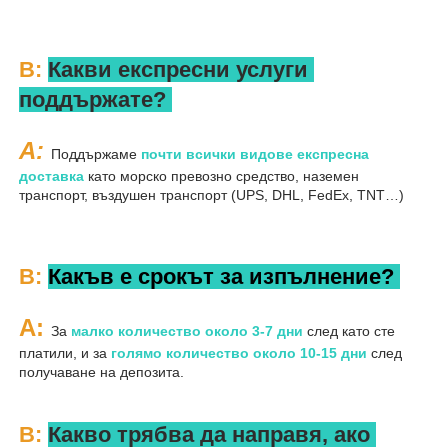
В: 
Какви експресни услуги 
поддържате? 
A: 
Поддържаме 
почти всички видове експресна 
доставка 
като морско превозно средство, наземен 
транспорт, въздушен транспорт (UPS, DHL, FedEx, TNT…) 
В: 
Какъв е срокът за изпълнение? 
A: 
За 
малко количество около 3-7 дни 
след като сте 
платили, и за 
голямо количество около 10-15 дни 
след 
получаване на депозита. 
В: 
Какво трябва да направя, ако 