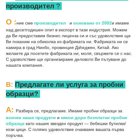
производител 
? 
О 
:
ние сме 
производител   
и 
основано от 
2002
и имаме 
над десетгодишен опит в експорт в тази индустрия. Можем 
да Ви предоставим бизнес лиценза си и със удоволствие ще 
Ви поканим на обиколка из фабриката ни. Фабриката ни се 
намира в град Нинбо, провинция Дзheджян, Китай. Ако 
желаете да посетите фабриката ни, моля, свържете се с нас. 
С удоволствие ще организираме деловото Ви пътуване до 
нашата компания. 
В: 
Предлагате ли услуга за пробни 
образци? 
A: 
Разбира се, предлагаме. Имаме пробни образци за 
всички наши продукти 
и 
някои дори безплатни пробни 
образци 
като нашия звезден продукт — бебешки бутилки/
кози цици. С голямо удоволствие очакваме вашата първа 
поръчка. 