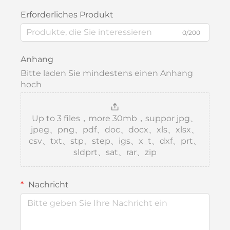
Erforderliches Produkt
0/200
Anhang
Bitte laden Sie mindestens einen Anhang
hoch
Up to 3 files，more 30mb，suppor jpg、
jpeg、png、pdf、doc、docx、xls、xlsx、
csv、txt、stp、step、igs、x_t、dxf、prt、
sldprt、sat、rar、zip
Nachricht