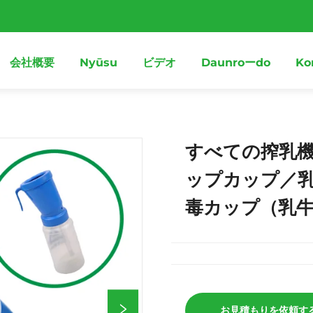
会社概要
Nyūsu
ビデオ
Daunroーdo
Ko
すべての搾乳
ップカップ／
毒カップ（乳
お見積もりを依頼す