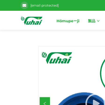
[email protected]
Hōmupeーji
製品