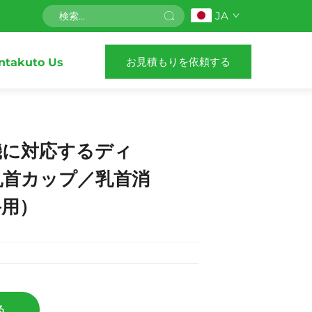
JA
お見積もりを依頼する
ntakuto Us
機に対応するディ
乳首カップ／乳首消
牛用）
る