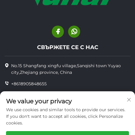
СВЪРЖЕТЕ СЕ С НАС
No.15 Shangfang xingfu village,Sanqishi town Yuyao
city,Zhejiang province, China
+8618905848655
+86-18905848655
We value your privacy
[email protected]
We use cookies and similar tools to provide our services.
If you don't want to accept all cookies, click Personalize
cookies.
© Всички права запазени YUYAO YUHAI LIVESTOCK
MACHINERY TECHNOLOGY CO.,LTD.