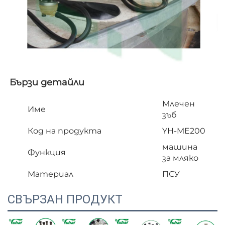
Бързи детайли   
Млечен
Име
зъб
Код на продукта
YH-ME200
машина
Функция
за мляко
Материал
ПСУ
СВЪРЗАН ПРОДУКТ