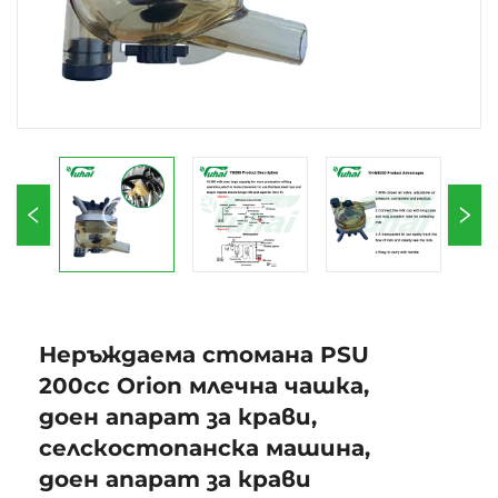
Неръждаема стомана PSU
200cc Orion млечна чашка,
доен апарат за крави,
селскостопанска машина,
доен апарат за крави