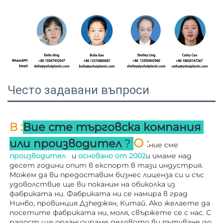
Често задавани въпроси
:
В 
Вие сте търговска компания 
О 
:
или производител 
? 
ние сме 
производител   
и 
основано от 
2002
и имаме над 
десет години опит в експорт в тази индустрия. 
Можем да ви предоставим бизнес лиценза си и със 
удоволствие ще ви поканим на обиколка из 
фабриката ни. 
Фабриката ни се намира в град 
Нинбо, провинция Дзheджян, Китай. Ако желаете да 
посетите фабриката ни, моля, свържете се с нас. С 
радост ще организираме деловото ви пътуване до 