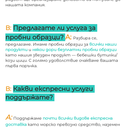
нашата компания. 
В: 
Предлагате ли услуга за 
A: 
пробни образци? 
Разбира се, 
предлагаме. Имаме пробни образци за 
всички наши 
продукти 
и 
някои дори безплатни пробни образци 
като нашия звезден продукт — бебешки бутилки/
кози цици. С голямо удоволствие очакваме вашата 
първа поръчка. 
В: 
Какви експресни услуги 
поддържате? 
A: 
Поддържаме 
почти всички видове експресна 
доставка 
като морско превозно средство, наземен 