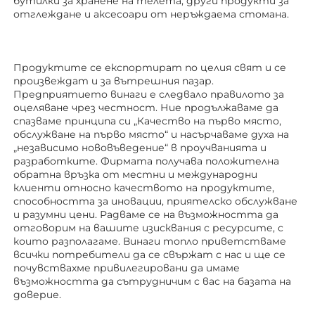
бутилки за хранене на телета, други продукти за 
отглеждане 
и аксесоари от неръждаема стомана. 
Продуктите се експортират по целия свят и се 
произвеждат и за вътрешния пазар. 
Предприятието винаги е следвало правилото за 
оцеляване чрез честност. Ние продължаваме да 
спазваме принципа си „Качество на първо място, 
обслужване на първо място“ и насърчаваме духа на 
„независимо нововъведение“ в проучванията и 
разработките. Фирмата получава положителна 
обратна връзка от местни и международни 
клиенти относно качеството на продуктите, 
способността за иновации, приятелско обслужване 
и разумни цени. Радваме се на възможността да 
отговорим на вашите изисквания с ресурсите, с 
които разполагаме. Винаги топло приветстваме 
всички потребители да се свържат с нас и ще се 
почувствахме привилегировани да имаме 
възможността да сътрудничим с вас на базата на 
доверие. 