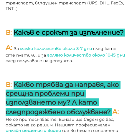
транспорт, въздушен транспорт (UPS, DHL, FedEx, 
TNT…) 
В: 
Какъв е срокът за изпълнение? 
A: 
За 
малко количество около 3-7 дни 
след като 
сте платили, и за 
голямо количество около 10-15 дни 
след получаване на депозита. 
В: 
Какво трябва да направя, ако 
срещна проблеми при 
използването му? 
Л 
като 
A: 
следпродажбено обслужване? 
Не се притеснявайте. Винаги ще бъдем до вас, 
докато не го решим. Нашият професионален 
онлайн решения и видео 
ще ви бъдат изпратени 