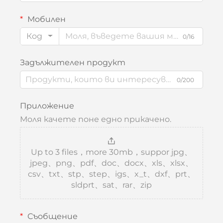
Мобилен
Код
0/16
Задължителен продукт
0/200
Приложение
Моля качете поне едно прикачено.
Up to 3 files，more 30mb，suppor jpg、
jpeg、png、pdf、doc、docx、xls、xlsx、
csv、txt、stp、step、igs、x_t、dxf、prt、
sldprt、sat、rar、zip
Съобщение