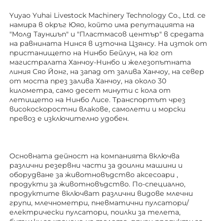
Yuyao Yuhai Livestock Machinery Technology Co., Ltd. се 
намира в окръг Юяо, който има репутацията на 
"Молд Тауншъп" и "Пластмасов център" в средата 
на равнината Нинся в източна Цзянсу. На изток от 
пристанището на Нинбо Бейлун, на юг от 
магистралата Ханчоу-Нинбо и железопътната 
линия Сяо Йонг, на запад от залива Ханчоу, на север 
от моста през залива Ханчоу, на около 30 
километра, само десет минути с кола от 
летището на Нинбо Лисе. Транспортът чрез 
високоскоростни влакове, самолети и морски 
превоз е изключително удобен. 
Основната дейност на компанията включва 
различни резервни части за доилни машини и 
оборудване за животновъдство 
аксесоари 
, 
продукти за животновъдство. По-специално, 
продуктите включват различни видове млечни 
групи, млечнометри, пневматични пулсатори/
електрически пулсатори, поилки за телета, 